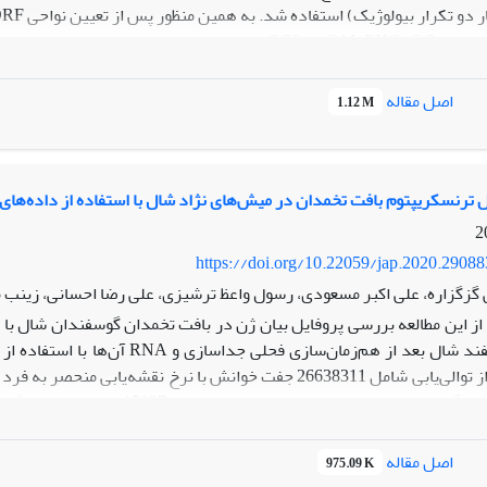
اصل مقاله
1.12 M
کل‌گیری کدون‌ها در ژن‌های موردمطالعه در این تحقیق داشتند. این مطالع
درک بهتر ساز وکارهای تکاملی شکل‌گیری الگوی ترجیح کدونی و نیز بررسی ا
ترنسکریپتوم بافت تخمدان در میش‌های نژاد شال با استفاده از داده‌های RNA-Seq
https://doi.org/10.22059/jap.2020.2908
گزگزاره، علی اکبر مسعودی، رسول واعظ ترشیزی، علی رضا احسانی، زینب 
اصل مقاله
975.09 K