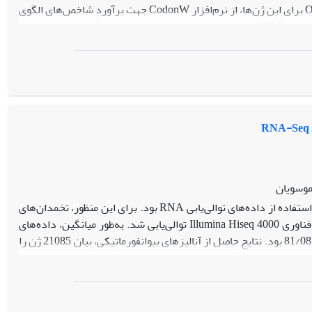
تیمار و هر تیمار دو تکرار بیولوژیک) استفاده شد. به همین منظور پس از تعیین نواحی ORF برای این ژن‌ها، از نرم‌افزار CodonW جهت برآورد شاخص‌های الگوی
ترجیح کدونی ازجمله CAI، ENC، GC و GC3s استفاده شد. تجزیه ترجیح کدونی برای نواحی ORF ژن‌های با بیان متفاوت، وجود همبستگی بالا و معنی‌داری
(0/74) بین مقادیر شاخص GC کل و GC3s نشان داد. هم‌چنین همبستگی بالا و معنی‌داری بین مقادیر ENC با GC کل و GC3sTو (0/65و0/77) مشاهده شد
که نشان‌دهنده‌ی نقش جهش در شکل‌گیری کدون‌ها می‌باشد. بر اساس نتایج بدست آمده در این پژوهش، عواملی ازجمله مقدار GC، جهش و سطح بیان ژن
ه اولین مقایسه بین گاوهای خالص و آمیخته سیستانی و مونت‌بیلیارد
رتباط آن با بیان ژن کمک می‌کند.
موسویان
هدف از این مطالعه بررسی پروفایل بیان ژن در بافت تخمدان گوسفندان شال با استفاده از داده‌های توالی‌یابی RNA بود. برای این منظور، تخمدان‌های
پنج رأس گوسفند شال بعد از هم‌زمان‌سازی فحلی جدا‌سازی و RNA آن‌ها با استفاده از فناوری Illumina Hiseq 4000 توالی‌یابی شد. به‌طور میانگین، داده‌های
به‌دست آمده از توالی‌یابی شامل 26638311 جفت خوانش با نرخ نقشه‌یابی منحصر به فرد 81/08 بود. نتایج حاصل از آنالیز‌های بیوانفورماتیکی، بیان 21085 ژن را
در بافت تخمدان گوسفندان شال نشان داد که از این تعداد 15087 ژن دارای میانگین بیان بالاتر از 10 بودند. تجزیه و تحلیل عملکردی ژن‌ها، معنی‌داری
(p<0/05) بود 162 عبارت GO شامل 41 فرایند بیولوژیکی، 46 عملکرد مولکولی و 75 جز سلولی را نشان داد. همچنین آنالیز مسیرهای KEGG ، 149 مسیر معنی
دار ( p <0/05) را شناسایی کرد که مهم ترین آن ها مسیر پیام رسانی استروژن، مسیر پیام رسانی TGF-beta و تقسیم میوز اووسیت بود. بررسی بیان ژن های
عمده برای دوقلوزایی و تولیدمثل، بیان بالایی برای ژن های INHA, INHBA,BMPR1B را نشان داد و ژن INHA یک فاکتور پاراکرین مهم در فولیکول های