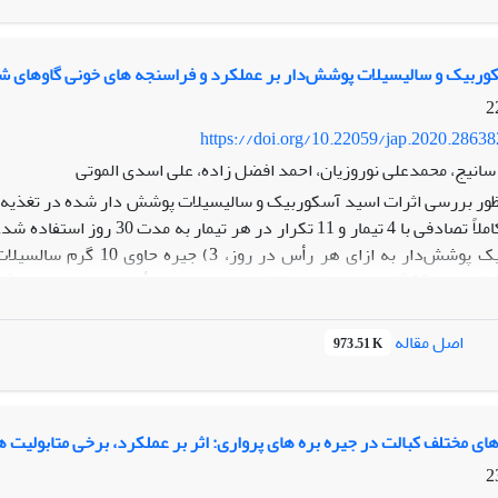
تیکی مفیدی برای شناخت بهتر ژن ها و فرایندهای درگیر در تولیدمثل گوسف
کوربیک و سالیسیلات پوشش‌دار بر عملکرد و فراسنجه های خونی گاوهای شی
https://doi.org/10.22059/jap.2020.2863
انیج، محمدعلی نوروزیان، احمد افضل‌ زاده، علی اسدی الموتی
آسکوربیک پوشش‌دار + 10 گرم سالسیلات پوشش‌دار به ازای هر رأس در روز
بیشتر بود (0/05>P). اسید آسکوربیک پوشش‌دار توانست باعث افزایش معن
اصل مقاله
973.51 K
آسکوربی
واند موجب افزایش عملکرد تولیدی گاوهای تازه‌زا نژاد هلشتاین تحت تنش
های مختلف کبالت در جیره بره های پرواری: اثر بر عملکرد، برخی متابولیت