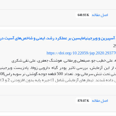
175/8 + CP% 45/8 + 1648= (کیلوکالری/کیلوگرم) 
اصل مقاله
640.93 K
رش طیور استفاده نمود.
فا، آسپیرین و ویرجینیامایسین بر عملکرد رشد، ایمنی و شاخص‌های آسیت 
https://doi.org/10.22059/jap.2020.2937
ه، علی خطیب جو، صیفعلی ورمقانی، هوشنگ جعفری، علی نقی شکری
ز این آزمایش، بررسی تاثیر پودر گیاه دارویی زوفا، پادزیست ویرجین
داروی آسپیرین، و 4 و 5) به ترتیب جیره پایه حاوی
اصل مقاله
870.87 K
 نبود. با توجه به نتایج آزمایش حاضر، افزودن آسپرین یا پودر گیاه داروئی