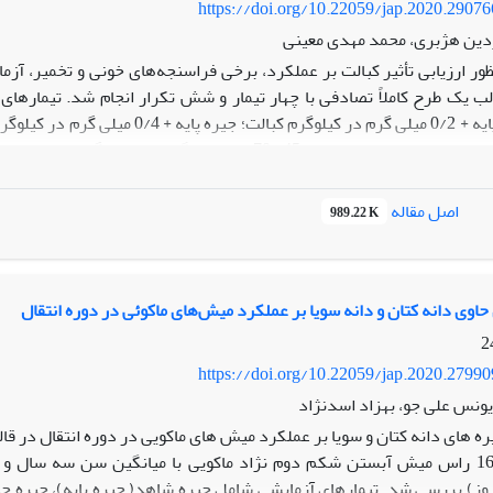
https://doi.org/10.22059/jap.2020.2907
ردین هژبری، محمد مهدی معینی
تعیین فراسنجه‌های خون در روزهای صفر، 45 و70 از سی
اصل مقاله
989.22 K
(0/05>P) ولی غلظت اسیدهای چرب فرار، pH شکمبه و جمعیت
بر عملکرد بره‌ها نداشت؛ به نظر می‌رسد که کبالت موجود در جیره پایه برای
 حاوی دانه کتان و دانه سویا بر عملکرد میش‌های ماکوئی در دوره انتقال
https://doi.org/10.22059/jap.2020.2799
ونس علی جو، بهزاد اسدنژاد
ره های دانه کتان و سویا بر عملکرد میش های ماکویی در دوره انتقال در قال