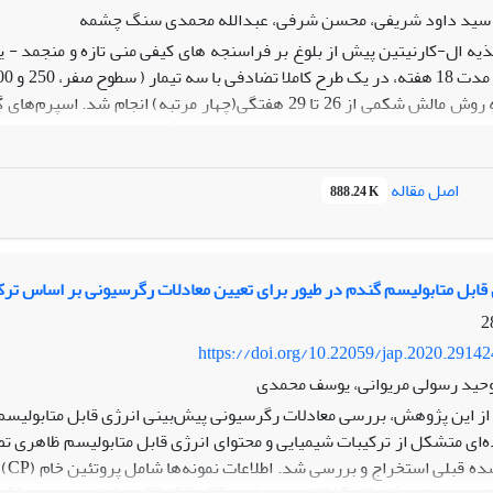
سید داود شریفی، محسن شرفی، عبدالله محمدی سنگ چشمه
سیم شدند، یک بخش منجمد شد و قسمت دیگر بلافاصله مورد بررسی قرار 
گی و پراکسیداسیون غشاء اسپرم پیش و پس از فرآیند انجماد-یخ-گشایی
نابهنجاری خطی منفی
اصل مقاله
888.24 K
د(0/05>P). پرندگانی که از جیره‌های حاوی ال-کارنیتین استفاده کردند، از لحاظ
و همین صفات به همراه جنبایی کل و یکپارچگی غشاء پلاسمایی در 
داشتند(0/05>P). در اسپرم منجمد، رابطه بین ال-کارنیتین و شاخص‌های ج
مالون‌دی‌آلدئید خطی منفیبود(0/05>P) . رابطه بین ال-کارنیت
ی قابل متابولیسم گندم در طیور برای تعیین معادلات رگرسیونی بر اساس تر
د(0/05>P). بر اساس نتایج این تحقیق، ال کارنیتین جیره‌ای قبل از بلوغ فراسن
https://doi.org/10.22059/jap.2020.2914
وحید رسولی مریوانی، یوسف محمدی
 این پژوهش، بررسی معادلات رگرسیونی پیش‌بینی انرژی قابل متابولیسم گندم