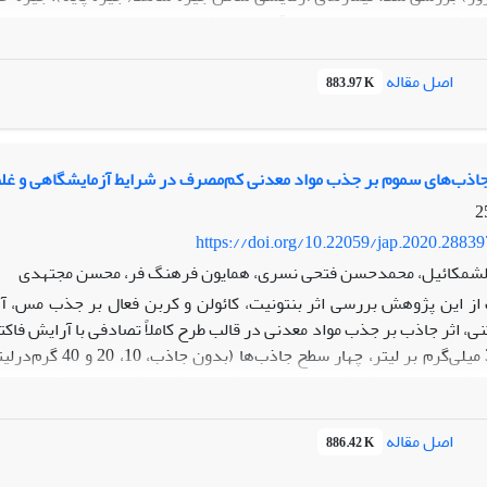
بت 50:50 دانه کتان و سویا بود. تیمارهای آزمایشی تاثیری بر مصرف خوراک میش
کتان و دانه سویا بیشترین غلظت پ
اصل مقاله
883.97 K
که استفاده از جیره دارای دانه کتان و دانه س
ل دوره شیردهی می شود.
 جاذب‌‌های سموم بر جذب مواد معدنی کم‌مصرف در شرایط آزمایشگاهی و غلظ
https://doi.org/10.22059/jap.2020.2883
لشمکائیل، محمدحسن فتحی نسری، همایون فرهنگ فر، محسن مجتهدی
ز این پژوهش بررسی اثر بنتونیت، کائولن و کربن فعال بر جذب مس، آهن
ی، اثر جاذب بر جذب مواد معدنی در قالب طرح کاملاً تصادفی با آرایش فاکت
پرواری در سن 7-6 ماهگی، به مدت 90‌روز در قالب طرح کامل
اصل مقاله
886.42 K
p). در آزمایش درون تنی اثر تیمارها بر مصرف خوراک، وزن بدن، افزایش وزن،
منگنز خون و