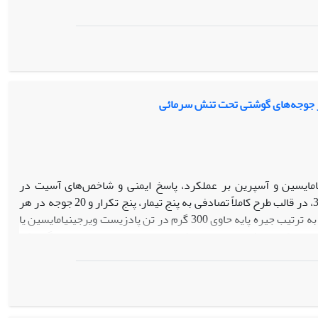
AMEn‎، (کیلوکالری در کیلوگرم2917/46) و میانگین CP، EE، CF و Ash بهترتیب 12/53، 2/12، 1/61، 1/56 (درصد ماده خشک) بود. با استفاده از پایگاه
داده‌های طراحی شده، معادلات متا-رگرسیونی برای پیش‌بینی محتوای AMEn‎ از روی ترکیبات شمیایی برازش شد. بهترین معادله به صورت CF% 185/4 + EE%
AMEn به‌دست آمد. از این معادله می‌توان برای پیش‌بینی انرژی واریته‌های گندم در کارخانه‌های خوراک دام
در جوجه‌های گوشتی تحت تنش سرمائی
یامایسین و آسپرین بر عملکرد، پاسخ ایمنی و شاخص‌های آسیت در
جوجه‌های گوشتی تحت تنش سرمائی بود. تعداد 500 قطعه جوجه گوشتی نر سویه راس308، در قالب طرح کاملاً تصادفی به پنج تیمار، پنج تکرار و 20 جوجه در هر
تکرار اختصاص داده شدند. تیمارهای آزمایشی شامل 1) جیره پایه بدون افزودنی، 2 و 3) به ترتیب جیره پایه حاوی 300 گرم در تن پادزیست ویرجینیامایسین یا
 0/5 و یک درصد پودر گیاه زوفا بودند. خوراک مصرفی، وزن بدن و شاخص بازده تولید اروپائی پرندگانی که
جیره‌های حاوی پودر گیاه زوفا ( 0/5 و یک درصد) دریافت کردند از پرندگان شاهد بیشتر بود و این پرندگان ضریب تبدیل بهتری داشتند (0/05 >P ). تغذیه
پرندگان با جیره‌های حاوی پودر گیاه زوفا یا آسپرین، درصد تلفات آسیتی، هماتوکریت و شاخص آسیت (نسبت وزن بطن راست به کل بطن‌ها) را در 42 روزگی
کاهش داد (0/05 >P ). اثر تیمارهای آزمایشی بر عیار پادتن علیه نیوکاسل و آنفلوانزا و وزن نسبی بورس فابرسیوس، تیموس و طحال جوجه‌های گوشتی در 42
 زوفا به جیره در شرایط تنش سرمائی میزان بروز آسیت و تلفات ناشی از