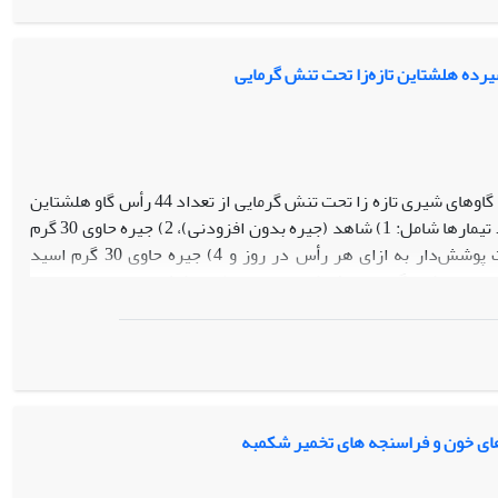
تخمدان جز 10 ژن با بالاترین میانگین بود. همچنین ژن های FSHR, ESR1 و ESR2 بیان متوسط و ژن های GDF9, BMP15 و PRLR بیان پایینی در نمونه ها
نشان دادند. در این مطالعه برای اولین بار ترنسکریپتوم بافت تخمدان میش های شال با استفاده از فناوری RNA-seq بطور جامع بررسی شد و این مطالعه می
ندان شال فراهم کند.
رده هلشتاین تازه‌زا تحت تنش گرمایی
به منظور بررسی اثرات اسید آسکوربیک و سالیسیلات پوشش دار شده در تغذیه گاوهای شیری تازه زا تحت تنش گرمایی از تعداد 44 رأس گاو هلشتاین
در قالب طرح کاملاً تصادفی با 4 تیمار و 11 تکرار در هر تیمار به مدت 30 روز استفاده شد. تیمارها شامل: 1) شاهد (جیره بدون افزودنی)، 2) جیره حاوی 30 گرم
اسید آسکوربیک پوشش‌دار به ازای هر رأس در روز، 3) جیره حاوی 10 گرم سالسیلات پوشش‌دار به ازای هر رأس در روز و 4) جیره حاوی 30 گرم اسید
 بود. میانگین تولید شیر گروه دریافت‌کننده سالسیلات پوشش‌دار از سایر تیمارها
ی‌دار درصد چربی شیر، غلظت گلوکز، بتاهیدروکسی بوتیرات و اسیدهای چرب
غیراستریفه و کاهش معنی‌دار سلول‌های سوماتیک شیر نسبت به دیگر تیمارها شد (0/05>P). کل مواد جامد شیر، مقدار شیر اصلاح شده براساس انرژی و چربی
و نیتروژن اوره ای شیر در گروه دریافت‌کننده اسید آسکوربیک پوشش‌دار بیشتر از گروه شاهد بود (0/05>P). غلظت اوره خون در تیمار دریافت‌کننده اسید
ک به‌علاوه سالیسیلات پوشش‌دار نسبت به تیمار شاهد کمتر بود (0/05>P). نتایج این مطالعه نشان داد که افزودن اسید آسکوربیک و سالسیلات
 گرمایی شود.
 های خون و فراسنجه های تخمیر شکمبه