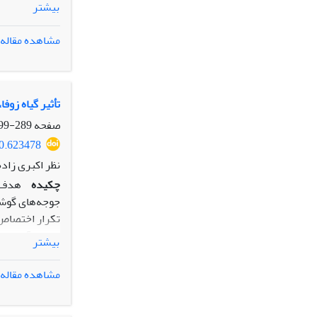
بیشتر
مشاهده مقاله
و یا مزارع پرو
تأثیر گیاه زو
صفحه
289-299
70.623478
نظر اکبری زاد
چکیده
هدف ا
بیشتر
مشاهده مقاله
روزگی معنی‌دار