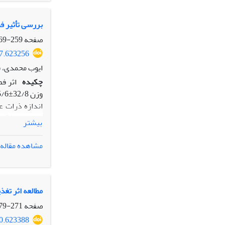
جذب کمتر مواد
بررسی تأثیر ف
صفحه
259-269
87.623256
ایوب محمدی، ف
چکیده
بیشتر
مشاهده مقاله
درشت، ضمن کمک
مطالعه اثر تغ
صفحه
271-279
00.623388