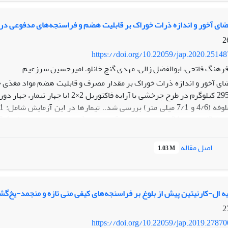
 معدنی می‌شود. همچنین، از روش آزمایشگاهی می‌توان برای انتخاب جاذب‌ 
ضای آخور و اندازه ذرات خوراک بر قابلیت هضم و فراسنجه‌های مدفوعی در 
https://doi.org/10.22059/jap.2020.2514
رهنگ فاتحی، ابوالفضل زالی، مهدی گنج خانلو، امیرحسین سرزعیم
اصل مقاله
1.03 M
تیمارها بطور معنی داری بیشتر بود (p<0/05). قابلیت هضم م
درشت از تیمارهای حاوی علوفه با اندا
 به ایجاد محیط شکمبه ای سالم تر ، قابلیت هضم مواد مغذی را افزایش
ذیه ال-کارنیتین پیش از بلوغ بر فراسنجه‌های کیفی منی تازه و منجمد-یخ
https://doi.org/10.22059/jap.2019.2787