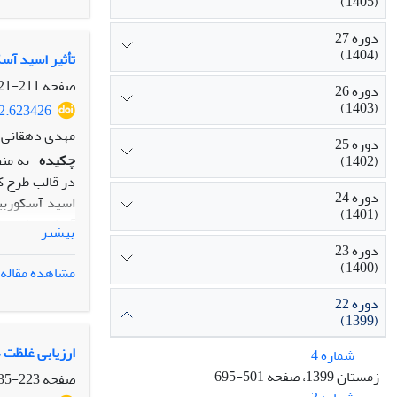
(1405)
دوره 27
(1404)
تواند پایه ژن
تأثیر اسید آس
صفحه
211-221
دوره 26
(1403)
82.623426
مهدی دهقانی س
دوره 25
چکیده
(1402)
دوره 24
(1401)
بیشتر
دوره 23
(1400)
مشاهده مقاله
دوره 22
(1399)
پوشش‌دار می‌ت
ارزیابی غلظت 
شماره 4
زمستان 1399، صفحه 501-695
صفحه
223-235