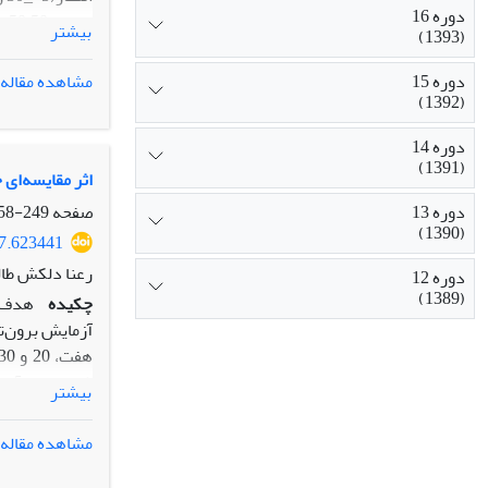
دوره 16
نس
بیشتر
(1393)
دوره 15
مشاهده مقاله
(1392)
دوره 14
تولید در اوای
(1391)
اثر مقایسه‌ای
دوره 13
صفحه
249-258
(1390)
97.623441
رعنا دلکش طا
دوره 12
(1389)
چکیده
هدف ا
آزمایش برون‌تن
بیشتر
مشاهده مقاله
(<0/05