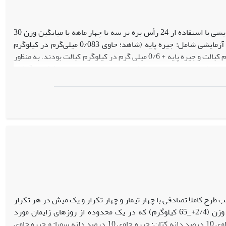
به منظور ارزیابی تأثیر کبالت بر عملکرد، برخی فراسنجه‌های خونی و تخمیر، آزمایشی با استفاده از 24 رأس بره نر سه تا چهار ماهه با میانگین وزن 30
کیلوگرم در قالب یک طرح کاملاً تصادفی با چهار تیمار و شش تکرار انجام شد. تیمارهای آزمایشی شامل: جیره پایه (شاهد؛ حاوی 0/083 میلی‌گرم در کیلوگرم
کبالت)؛ جیره پایه + 0/2 میلی گرم در کیلوگرم کبالت؛ جیره پایه + 0/4 میلی گرم در کیلوگرم کبالت و جیره پایه + 0/6 میلی گرم در کیلوگرم کبالت بودند. به منظور
اهرگ وداج خون‌گیری و برای بررسی فراسنجه‌های تخمیر شکمبه‌ای از طریق مری، مایع شکمبه گرفته
شد. مکمل‌ کبالت تأثیر معنی‌داری بر میزان افزایش وزن روزانه، ماده خشک مصرفی و ضریب تبدیل خوراک، میزان ویتامین B12 ، کلسترول، تری‌گلیسیرید،
آلبومین سرم خون و همچنین غلظت‌های آلکالین فسفاتاز و آلانین ترانس آمیناز نداشت. غلظت آمونیاک مایع شکمبه در سطح 0/2 و 0/4 مکمل افزایش یافت
 پروتوزوآیی شکمبه تغییری نکرد. غلظت‌های کبالت، آهن، روی و مس پلاسما تحت تاثیر تیمارها
قرار نگرفت. نتایج حاصل از تحقیق حاضر نشان داد افزودن مکمل کبالت به جیره تا سطح 0/6 با وجود تغییرات محدود در برخی فراسنجه‌های خونی و شکمبه‌ای
 نیاز کبالت بره‌های در حال رشد سنجابی کافی می‌باشد.
ب طرح کاملا تصادفی با چهار تیمار و چهار تکرار و یک میش در هر تکرار
با استفاده از 16 راس میش آبستن شکم دوم نژاد ماکویی با میانگین سن سه سال و وزن (2/4+_65 کیلوگرم) که در یک محدوده از روزهای زایمان مورد
انتظار(5+_30 روز) بررسی شد. تیمارهای آزمایشی شامل جیره شاهد( جیره پایه)، جیره حاوی 10 درصد دانه کتان: جیره حاوی 10 درصد دانه سویا: و جیره حاوی