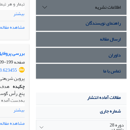
اطلاعات نشریه
بیشتر
راهنمای نویسندگان
مشاهده مقاله
نقش مهمی در ش
می‌باشد که به 
ارسال مقاله
بررسی پروفایل 
داوران
صفحه
199-209
83.623455
تماس با ما
پروین شریعتی 
چکیده
مقالات آماده انتشار
بیشتر
شماره جاری
مشاهده مقاله
دوره 28