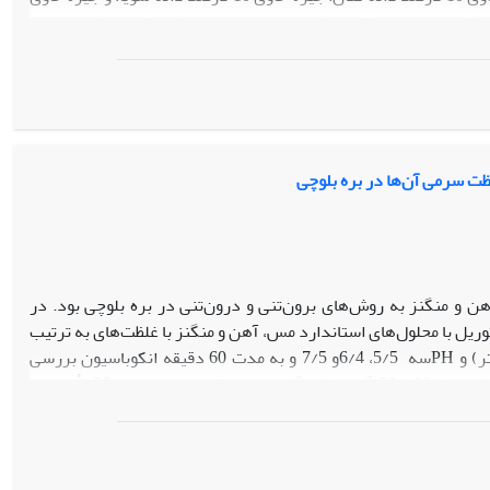
 ها در قبل و بعد از زایش نداشتند. وزن بره ها و ترکیب شیر میش ها تحت
تاثیر تیمارهای آزمایشی قرار نگرفت. تولید شیر میش های تغذیه شده با جیره حاوی کتان بیش تر بود(p<0/05). میش های تغذیه شده با جیره حاوی مخلوط دانه
روتئین کل سرم را داشتند(p<0/05). سایر متابولیت های سرم تحت تاثیر تیمارهای آزمایشی قرارنگرفتند. غلظت اسیدوالریک
مایع شکمبه در میش های تغذیه شده با جیره های دارای دانه سویا و مخلوط دانه سویا- دانه کتان بیش ترین مقدار بوئ(p<0/05). نتایج این آزمایش نشان داد
ویا تا سطح 10 درصد جیره بدون اثر منفی بر مصرف خوراک باعث بهبود عملکرد میش ها در دوره انتقال و افزایش
ت سرمی آن‌ها در بره‌ بلوچی
 و منگنز به روش‌های برون‌تنی و درون‌تنی در بره بلوچی بود. در
وریل با محلول‌های استاندارد مس، آهن و منگنز با غلظت‌های به ترتیب
هفت، 20 و 30 میلی‌گرم بر لیتر، چهار سطح جاذب‌ها (بدون جاذب، 10، 20 و 40 گرم‌در‌لیتر) و PHسه 5/5، 6/4و 7/5 و به مدت 60 دقیقه انکوباسیون بررسی
شدند. در آزمایش درون‌تنی، اثر افزودن بنتونیت، کائولن و کربن فعال در سطوح صفر (شاهد)، 10 و 20 گرم‌در‌کیلوگرم به خوراک با استفاده از 36 رأس بره‌
اً تصادفی بررسی شد. مصرف خوراک، افزایش وزن و غلظت مس، آهن و منگنز خون و پشم در
روزهای صفر، 45 و 90 آزمایش اندازه‌گیری شد. در آزمایش برون‌تنی، کربن فعال بیشترین و کائولن کمترین جذب عناصر معدنی را با افزایش جاذب و pH داشتند
 ضریب تبدیل خوراک و مقدار آهن پشم و خون معنی دار نبود. مقدار مس و
 پشم در بره های تغذیه شده با جاذب کمتر از تیمار شاهد بوئ (p<0/05). به‌طورکلی، استفاده از جاذب‌ها به‌خصوص کربن فعال در غلظت پایین باعث