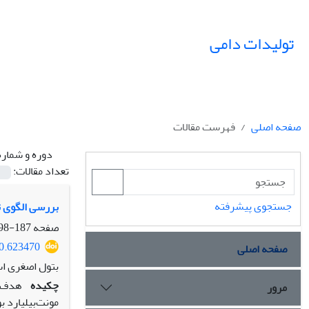
تولیدات دامی
صفحه اصلی
فهرست مقالات
دوره و شماره
تعداد مقالات:
جستجوی پیشرفته
بررسی الگوی تر
صفحه
187-198
80.623470
صفحه اصلی
بتول اصغری اس
چکیده
هدف ا
مرور