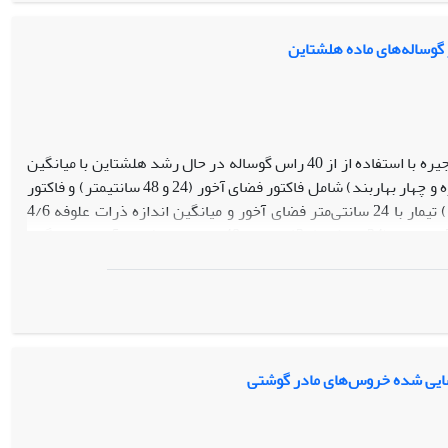
بدون انجام آزمایش‌های حیوانی استفاده کرد.
گوساله‌های ماده هلشتاین
اثر فضای آخور و اندازه ذرات خوراک بر مقدار مصرف و قابلیت هضم مواد مغذی جیره با استفاده از از 40 راس گوساله در حال رشد هلشتاین با میانگین
وزن 32/8±295/6 کیلوگرم در طرح چرخشی با آرایه فاکتوریل 2×2 (با چهار تیمار، چهار دوره و چهار بهاربند) شامل فاکتور فضای آخور (24 و 48 سانتیمتر) و فاکتور
اندازه ذرات علوفه (4/6 و 7/1 میلی متر) بررسی شد.. تیمار‌ها در این آزمایش شامل: 1) تیمار با 24 سانتی‌متر فضای آخور و میانگین اندازه ذرات علوفه 4/6
میلی‌متر (24/ریز)، 2) تیمار با 24 سانتی‌متر فضای آخور و میانگین اندازه ذرات علوفه 7/1 میلی‌متر (24/درشت)، 3) تیمار با 48 سانتی‌متر فضای آخور و میانگین
اندازه ذرات علوفه 4/6 میلی‌متر (48/ریز)، 4) تیمار با 48 سانتی‌متر فضای آخور و میانگین اندازه ذرات علوفه 7/1 میلی‌متر (48/ درشت) بود. در رابطه با اثرات
متقابل نشان داده شد که قابلیت هضم ظاهری ماده خشک، ماده آلی، پروتئین خام و الیاف نامحلول در شوینده خنثی برای تیمار 48/درشت در مقایسه با سایر
اده خشک، پروتئین خام و الیاف نامحلول در شوینده خنثی برای تیمارهای حاوی علوفه با اندازه
زه ریز بیش تر بود (p<0/05). در نهایت این که تغذیه گوساله های ماده در حال رشد با جیره حاوی علوفه های با اندازه
 می دهد.
‌گشایی شده خروس‌های مادر گوشتی