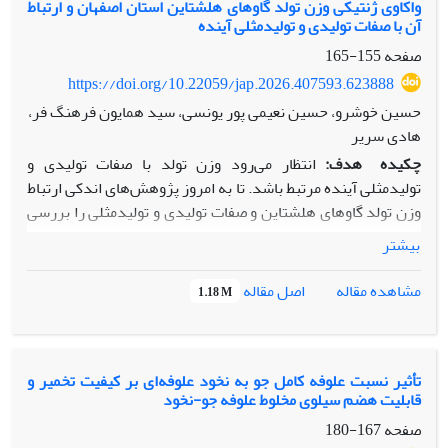
واکاوی ژنتیکی وزن تولد گاوهای هلشتاین استان اصفهان و ارتباط
آن با صفات تولیدی و تولیدمثلی آینده
صفحه
155-165
https://doi.org/10.22059/jap.2026.407593.623888
حسین خوشرو، حسین نعیمی پور یونسی، سید همایون فرهنگ فر،
هادی سریر
چکیده
هدف:
انتظار می‌رود وزن تولد با صفات تولیدی و
تولیدمثلی آینده مرتبط باشد. تا به امروز پژوهش‌های اندکی ارتباط
وزن تولد گاوهای هلشتاین و صفات تولیدی و تولیدمثلی را بررسی
کرده‌اند. بنابراین، هدف از این پژوهش، واکاوی ژنتیکی وزن تولد
بیشتر
و ارتباط آن با برخی صفات تولیدی و تولیدمثلی آتی گاوهای
هلشتاین استان اصفهان بود.
روش پژوهش:
در این پژوهش،
اصل مقاله
مشاهده مقاله
1.18 M
51427 رکورد مربوط به گاوهای شیری 82 گله استان اصفهان طی
سال‌های زایش 1380 تا 1402 استفاده شد. صفات موردبررسی
شامل وزن تولد، تولید شیر، مقدار چربی و پروتئین 305 روز،
فاصله زایمان تا اولین تلقیح، روزهای باز، تعداد تلقیح به‌ازای هر
تأثیر نسبت علوفه کامل جو به نخود علوفه‌ای بر کیفیت تخمیر و
قابلیت هضم سیلوی مخلوط علوفه جو-نخود
آبستنی و سن اولین زایش بودند. واکاوی ژنتیکی ﺻـﻔﺎت ﻣﺰﺑـﻮر، با
مدل دام دومتغیره اﻧﺠﺎم ﺷﺪ که در آن اثرات ثابت گله، سال و
صفحه
167-180