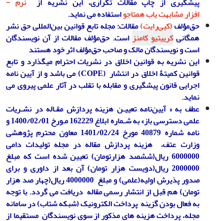
پیشگیری از چاپ
مقالات تکراری، این نشریه از
نرم ­
افزار
مشابهت­ یاب همتاجو
استفاده می­ نماید.
حق‌مؤلف
(کپی‌رایت)
مقالات: مجله تابع قوانین بین‌المللی حق نشر
همگانی
کرییتیو کامنز
است. حق‌مؤلف مقالات از آن نویسندگان
است و نویسندگان مالک و صاحب حق‌مؤلف اثر خود هستند
این نشریه به قوانین اخلاق در نشریات احترام میگذارد و تابع
قوانین کمیتۀ اخلاق در انتشار
(COPE)
می باشد و از آیین نامه
اجرایی قانون پیشگیری و مقابله با تقلب در آثار علمی پیروی می
نماید
.
عطف
به
«
آیین‌نامه تعییـن هزینه پردازش مقـاله در نشـریات
علمی دسترسی باز» به شـماره ابلاغ 162229 مـورخ 1400/02/01 و
نامه شماره 40879 مورخ 1401/02/24 معاون محترم پژوهشی
وزارت عتف،
هزینه پردازش مقاله در مجله تولیدات دامی
6000000 ریال(ششصد هزارتومان) تعیین شده است که مبلغ
2000000 ریال(دویست هزار تومان) آن بعد از داوری و برای
صدور پذیرش اولیه(علمی) و مبلغ 4000000 ریال(چهار صد هزار
تومان) هم قبل از انتشار رسمی مقاله دریافت می گردد
.
با توجه
به فعال
بودن
گزینه پرداخت الکترونیک (
شبکه شتاب) در سامانه
مجله، پرداخت هزینه های مذکور از سوی نویسندگان مستقیما از