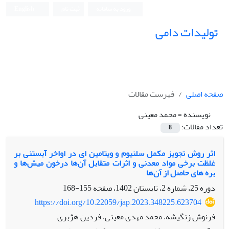
ورود به سامانه
ثبت نام
English
تولیدات دامی
صفحه اصلی
فهرست مقالات
نویسنده =
محمد معینی
تعداد مقالات:
8
اثر روش تجویز مکمل سلنیوم و ویتامین ای در اواخر آبستنی بر
غلظت برخی مواد معدنی و اثرات متقابل آن‌ها درخون میش‌ها و
بره های حاصل از آن‌ها
دوره 25، شماره 2، تابستان 1402، صفحه
155-168
https://doi.org/10.22059/jap.2023.348225.623704
فرنوش زنگیشه، محمد مهدی معینی، فردین هژبری