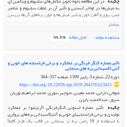
چکیده
در این مطالعه نحوه تجویز مکمل‌های سلنیوم و ویتامین ای
به میش‌ها در اواخر آبستنی و تأثیر آن بر غلظت سلنیوم و عناصر
مس، روی و آهن خون و شیر میش‌ها و خون بره‌های آن‌ها بررسی
شد. تعداد 18 رأس میش آبستن نوبت زایش اول در سه گروه
بیشتر
شش رأسی نگهداری شدند. تیمارها شامل 1- شاهد (تزریق 10
میلی‌لیتر سلنیوم و ویتامین ای در دو هفته قبل از زایش؛ هر
اصل مقاله
مشاهده مقاله
541.35 K
میلی‌لیتر حاوی 0/5 میلی‌گرم سلنیت‌سدیم و 50 میلی‌گرم ویتامین
ای)، 2- دریافت سلنیوم و ویتامین ای از چهار هفته قبل از زایش
به‌صورت خوراکی (0/3 میلی‌گرم سلنیوم و 50 میلی‌گرم ویتامین ای
مخلوط با جیره به‌صورت روزانه در کیلوگرم ماده خشک مصرفی) و
تاثیرعصاره کنگر فرنگی بر عملکرد و برخی فراسنجه های خونی و
آنتی اکسیدانی بره های سنجابی
3- تزریق 10 میلی‌لیتر سلنیوم و ویتامین ای در دو مرحله شامل
چهار هفته قبل از زایش (پنج میلی‌لیتر) و دو هفته قبل از زایش
دوره 22، شماره 3، پاییز 1399، صفحه
357-364
(پنج میلی‌لیتر) بودند. میش‌ها قبل از تجویز مکمل‌ها و در زمان
https://doi.org/10.22059/jap.2019.284378.623415
زایمان خون‌گیری شدند. از بره‌های تازه متولدشده نیز قبل از
صوفی دارابی، محمد معینی، منوچهر سوری، محمد ابراهیم نوریان
مصرف آغوز و 14 روز بعد از تولد خون‌گیری شد. غلظت سلنیوم،
سرور، عبدالحمید پاپزن
مس، روی و آهن در آغوز و شیر اندازه‌گیری شد. نتایج آزمایش
چکیده
تأثیر عصاره استونی کنگرفرنگی (آرتیشو) بر عملکرد
نشان داد که میانگین وزن میش‌ها دو هفته بعد از زایش در
تولیدی و برخی فراسنجه­های خونی و آنتی­اکسیدانی بره‌های پرواری
میش‌هائی که سلنیوم و ویتامین E را به‌صورت خوراکی دریافت
با استفاده از 18 راس بره نر سنجابی در قالب یک طرح کاملاً
کردند از تیمار شاهد بیش‌تر بود (0/05>P). تفاوتی معنی‌داری در