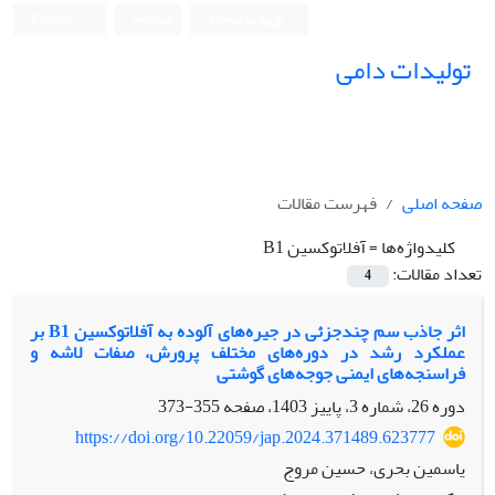
ورود به سامانه
ثبت نام
English
تولیدات دامی
صفحه اصلی
فهرست مقالات
کلیدواژه‌ها =
آفلاتوکسین B1
تعداد مقالات:
4
اثر جاذب سم چندجزئی در جیره‌های آلوده به آفلاتوکسین B1 بر
عملکرد رشد در دوره‌های مختلف پرورش، صفات لاشه و
فراسنجه‌های ایمنی جوجه‌های گوشتی
دوره 26، شماره 3، پاییز 1403، صفحه
355-373
https://doi.org/10.22059/jap.2024.371489.623777
یاسمین بحری، حسین مروج