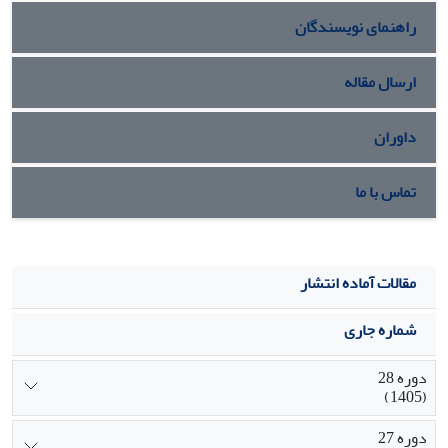
سطوح مورد مطالعه در این پژوهش تاثیری بر عملکرد و پایداری
راهنمای نویسندگان
گوشت سینه ندارد. ارزیابی ترکیبات موثره و فعال این مواد
خوراکی و حصول اطمینان از ویژگی های آن ها بر پایداری
اکسیداتیو گوشت مستلزم مطالعات بیش تری است.
ارسال مقاله
داوران
تماس با ما
مقالات آماده انتشار
شماره جاری
دوره 28
(1405)
دوره 27