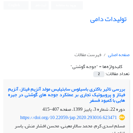
ورود به سامانه
ثبت نام
English
تولیدات دامی
صفحه اصلی
فهرست مقالات
کلیدواژه‌ها =
"جوجه گوشتی"
تعداد مقالات:
2
بررسی تاثیر باکتری باسیلوس سابتیلیس مولد آنزیم فیتاز، آنزیم
فیتاز و پروبیوتیک تجاری بر عملکرد جوجه های گوشتی در جیره
هایی با کمبود فسفر
دوره 22، شماره 3، پاییز 1399، صفحه
407-415
https://doi.org/10.22059/jap.2020.293016.623471
مسلم اسدی کرم، محمد سالارمعینی، محسن افشار منش، یاسر