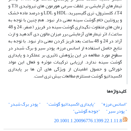
تیمارهای آزمایشی بر غلظت سرمی هورمون های تیروئیدی (T3 و
T4)، کلسترول، تری گلیسیرید، HDL و LDL و درصد ماده خشک
و پروتئین خام گوشت سینه معنی دار نبود. هم چنین با توجه به
زمان های متفاوت نگهداری گوشت سینه در فریزر ( صفر، 24 و 48
ساعت)، اثر تیمارهای آزمایشی برر میزان مالون دی آلدهید و ازت
آزاد در 24 و 48 ساعت بعد فریز کردن معنی دار نبود. با توجه به
نتایج حاصل استفاده از اسانس مرزه، پودر سیر و برگ شبدر در
سطوح مورد مطالعه در این پژوهش تاثیری بر عملکرد و پایداری
گوشت سینه ندارد. ارزیابی ترکیبات موثره و فعال این مواد
خوراکی و حصول اطمینان از ویژگی های آن ها بر پایداری
اکسیداتیو گوشت مستلزم مطالعات بیش تری است.
کلیدواژه‌ها
"اسانس مرزه"
"پایداری اکسیداتیو گوشت"
" پودر برگ شبدر"
" پودر سیر"
"جوجه گوشتی"
20.1001.1.20096776.1399.22.1.11.8