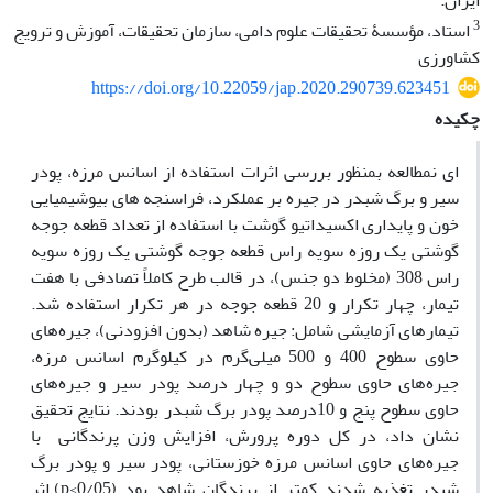
ایران.
3
استاد، مؤسسۀ تحقیقات علوم دامی، سازمان تحقیقات، آموزش و ترویج
کشاورزی
https://doi.org/10.22059/jap.2020.290739.623451
چکیده
ای نمطالعه بمنظور بررسی اثرات استفاده از اسانس مرزه، پودر
سیر و برگ شبدر در جیره بر عملکرد، فراسنجه های بیوشیمیایی
خون و پایداری اکسیداتیو گوشت با استفاده از تعداد قطعه جوجه
گوشتی یک روزه سویه راس قطعه جوجه گوشتی یک روزه سویه
راس 308 (مخلوط دو جنس)، در قالب طرح کاملاً تصادفی با هفت
تیمار، چهار تکرار و 20 قطعه جوجه در هر تکرار استفاده شد.
تیمارهای آزمایشی شامل: جیره شاهد (بدون افزودنی)، جیره‌های
حاوی سطوح 400 و 500 میلی‌گرم در کیلوگرم اسانس مرزه،
جیره‌های حاوی سطوح دو و چهار درصد پودر سیر و جیره‌های
حاوی سطوح پنج و 10درصد پودر برگ شبدر بودند. نتایج تحقیق
نشان داد، در کل دوره پرورش، افزایش وزن پرندگانی با
جیره‌های حاوی اسانس مرزه خوزستانی، پودر سیر و پودر برگ
شبدر تغذیه شدند کمتر از پرندگان شاهد بود (p<0/05).اثر