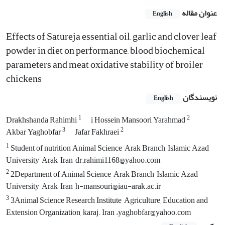
عنوان مقاله
English
Effects of Satureja essential oil, garlic and clover leaf
powder in diet on performance, blood biochemical
parameters and meat oxidative stability of broiler
chickens
نویسندگان
English
1
2
Drakhshanda Rahimhi
i Hossein Mansoori Yarahmad
3
2
Akbar Yaghobfar
Jafar Fakhraei
1
Student of nutrition Animal Science, Arak Branch, Islamic Azad
University, Arak, Iran, dr.rahimi1168@yahoo.com
2
2Department of Animal Science, Arak Branch, Islamic Azad
University, Arak, Iran, h-mansouri@iau-arak.ac.ir
3
3Animal Science Research Institute, Agriculture, Education and
Extension Organization, karaj. Iran ،yaghobfar@yahoo.com