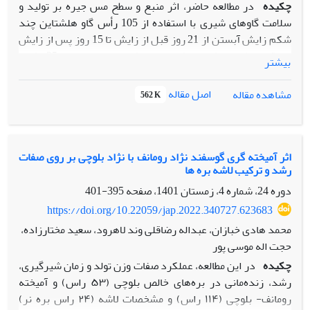
چکیده
در مطالعه حاضر، اثر منبع و سطح مس جیره بر تولید و
سلامت گاوهای شیری با استفاده از 105 رأس گاو هلشتاین چند
شکم زایش آبستن از 21 روز قبل از زایش تا 15 روز پس از زایش
در قالب طرح بلوک‌های کامل تصادفی با سه تیمار و 35 تکرار
بیشتر
بررسی شد. تیمارهای آزمایشی شامل: 1- جیره حاوی مس در سطح
توصیه NRC از منبع سولفات مس (NRC-S)، 2- جیره حاوی مس
اصل مقاله
مشاهده مقاله
562 K
در سطح دو برابر توصیه NRC از منبع گلیسینات مس (2NRC-
Gly) و 3- جیره حاوی مس در سطح دو برابر توصیه NRC از منبع
سولفات مس (2NRC-S) بود. تولید شیر و ترکیبات آن تحت تأثیر
تیمارهای آزمایشی قرار نگرفت، اما اثر متقابل تیمار در زمان نشان
اثر آمیخته گری گوسفند نژاد رومانف با نژاد بلوچی بر روی صفات
رشد و ترکیب لاشه بره ها
داد که در روزهای 60، 90 و 120 شیردهی، گاوهای تیمار 2NRC-
Gly تولید شیر بالاتری نسبت به گاوهای NRC-S داشتند (0/05 <
دوره 24، شماره 4، زمستان 1401، صفحه
395-401
P) و گاوهای 2NRC-S در روز 90 و 120 شیردهی تولید شیر
https://doi.org/10.22059/jap.2022.340727.623683
بالاتری نسبت به گاوهای NRC-S داشتند (0/05 < P). شمار
محمد هادی خبازان، عبداله رضاقلی وند لاهرود، سعید مختارزاده،
سلول‌های بدنی در گاوهای تیمار 2NRC-Gly نسبت به گاوهای
حجت اله موسی پور
NRC-S پایین‌تر بود (0/05 > P). بروز ورم پستان تحت بالینی در
چکیده
در این مطالعه، عملکرد صفات وزن تولد و زمان شیرگیری،
روز 15 شیردهی در تیمار 2NRC-Gly در مقایسه با دو تیمار دیگر
رشد، زنده‌مانی در بره‌های خالص بلوچی (۵۳ راس) و آمیخته
کمتر بود (0/05 = P). تفاوتی در تغییرات وزن بدن و امتیاز وضعیت
رومانف- بلوچی (۱۱۴ راس) و مشخصات لاشه (۲۴ راس بره نر)
بدنی بین تیمارها مشاهده نشد. فراسنجه‌های خونی و آنزیم‌های