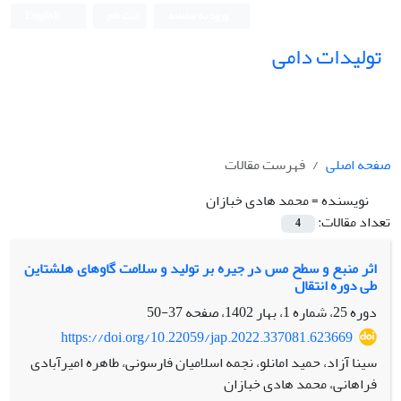
ورود به سامانه
ثبت نام
English
تولیدات دامی
صفحه اصلی
فهرست مقالات
نویسنده =
محمد هادی خبازان
تعداد مقالات:
4
اثر منبع و سطح مس در جیره بر تولید و سلامت گاو‎های هلشتاین
طی دوره انتقال
دوره 25، شماره 1، بهار 1402، صفحه
37-50
https://doi.org/10.22059/jap.2022.337081.623669
سینا آزاد، حمید امانلو، نجمه اسلامیان فارسونی، طاهره امیرآبادی
فراهانی، محمد هادی خبازان