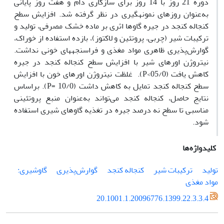
دوره 21 روز با 14 روز برای سازگاری دام و هفت روز پایانی
به‌عنوان روزهای نمونه­گیری در نظر گرفته شد. افزایش سطح
کنجاله کنجد در جیره گاوها اثری بر ماده خشک مصرفی، تولید و
ترکیبات شیر (چربی، پروتئین و لاکتوز)، بازده استفاده از خوراک،
گوارش‌پذیری ظاهری مواد مغذی و فراسنجه­های خونی نداشت.
نیتروژن اوره­ای شیر با افزایش سطح کنجاله کنجد در جیره
کاهش یافت (05/0>P). غلظت نیتروژن اوره­ای خون با افزایش
سطح کنجاله کنجد تمایل به کاهش داشت (10/0 =P). براساس
نتایج حاصل، کنجاله کنجد می‌تواند به‌عنوان منبع پروتئینی
مناسبی تا سطح نه درصد جیره در تغذیه گاوهای ‌شیری استفاده
شود.
کلیدواژه‌ها
تولید
ترکیبات شیر
کنجاله کنجد
گوارش‌پذیری
گاوشیری:
مواد مغذی
20.1001.1.20096776.1399.22.3.3.4