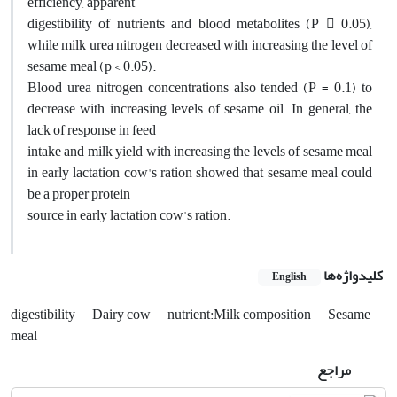
efficiency, apparent
digestibility of nutrients and blood metabolites (P  0.05),
while milk urea nitrogen decreased with increasing the level of
sesame meal (p < 0.05).
Blood urea nitrogen concentrations also tended (P = 0.1) to
decrease with increasing levels of sesame oil. In general, the
lack of response in feed
intake and milk yield with increasing the levels of sesame meal
in early lactation cow's ration showed that sesame meal could
be a proper protein
source in early lactation cow's ration.
کلیدواژه‌ها
English
digestibility
Dairy cow
nutrient:Milk composition
Sesame
meal
مراجع