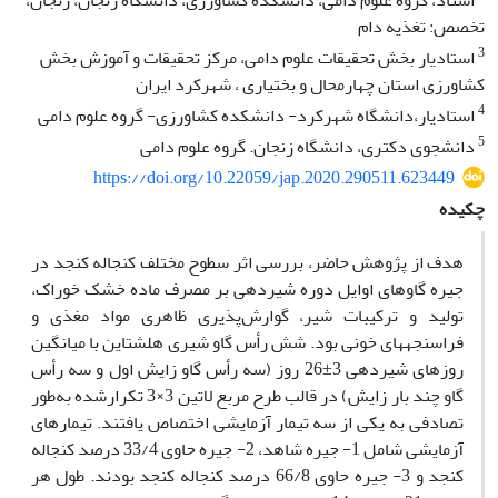
استاد، گروه علوم دامی، دانشکده کشاورزی، دانشگاه زنجان، زنجان،
تخصص: تغذیه دام
3
استادیار بخش تحقیقات علوم دامی، مرکز تحقیقات و آموزش بخش
کشاورزی استان چهارمحال و بختیاری ، شهرکرد ایران
4
استادیار،دانشگاه شهرکرد- دانشکده کشاورزی- گروه علوم دامی
5
دانشجوی دکتری، دانشگاه زنجان. گروه علوم دامی
https://doi.org/10.22059/jap.2020.290511.623449
چکیده
هدف از پژوهش حاضر، بررسی اثر سطوح مختلف کنجاله کنجد در
جیره گاوهای اوایل دوره شیردهی بر مصرف ماده خشک خوراک،
تولید و ترکیبات شیر، گوارش‌پذیری ظاهری مواد مغذی و
فراسنجه­های خونی بود. شش رأس گاو شیری هلشتاین با میانگین
روزهای شیردهی 3±26 روز (سه رأس گاو زایش اول و سه رأس
گاو چند بار زایش) در قالب طرح مربع لاتین 3×3 تکرارشده به‌طور
تصادفی به یکی از سه تیمار آزمایشی اختصاص یافتند. تیمارهای
آزمایشی شامل 1- جیره شاهد، 2- جیره حاوی 33/4 درصد کنجاله
کنجد و 3- جیره حاوی 66/8 درصد کنجاله کنجد بودند. طول هر