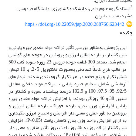
مشهد، مشهد ، ایران.
3
استاد،گروه علوم دامی، دانشکده کشاورزی، دانشگاه فردوسی
مشهد، مشهد ، ایران.
https://doi.org/10.22059/jap.2020.288766.623442
چکیده
این پژوهش به‌منظور بررسی تأثیر تراکم مواد مغذی جیره پایانی و
سن کشتار بر بازده ابقای انرژی و پروتئین در جوجه های گوشتی
انجام شد. تعداد 300 قطعه جوجه‌خروس 23 روزه سویه کاب 500
در قالب طرح کاملاً تصادفی به‌صورت فاکتوریل 5×2، با 10 تیمار،
شش تکرار و پنج قطعه در هر تکرار گروه بندی شدند. تیمارهای
آزمایشی شامل تنظیم جیره پایانی با تراکم مواد مغذی معادل
92/5، 95، 97.5، 100 و 102.5 درصد پیشنهاد سویه و کشتار در
سنین 38 و 46 روزگی بودند. با افزایش تراکم مواد مغذی جیره
پایانی افزایش وزن بدن، بازده خوراک، بازده ابقای انرژی و
پروتئین به طور خطی و معنی دار افزایش و احتیاج انرژی نگهداری
به ازای افزایش واحد وزن بدن کاهش یافت (0.05>P). افزایش
سن کشتار از 38 روز به 46 روز باعث بروز تأثیر منفی و معنی دار
بر شاخص های فوق شد (0.05>P). پرندگان تغذیه شده با جیره