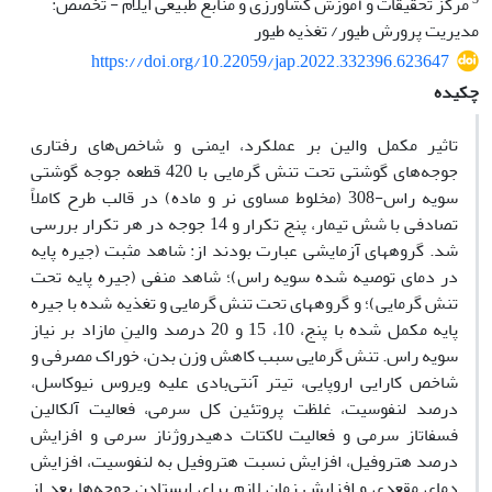
مرکز تحقیقات و آموزش کشاورزی و منابع طبیعی ایلام - تخصص:
‌مدیریت پرورش طیور/ تغذیه طیور
https://doi.org/10.22059/jap.2022.332396.623647
چکیده
تاثیر مکمل والین بر عملکرد، ایمنی و شاخص‌های رفتاری
جوجه‌های گوشتی تحت تنش گرمایی با 420 قطعه جوجه گوشتی
سویه راس-308 (مخلوط مساوی نر و ماده) در قالب طرح کاملاً
تصادفی با شش تیمار، پنج تکرار و 14 جوجه در هر تکرار بررسی
شد. گروه‎های آزمایشی عبارت بودند از: شاهد مثبت (جیره پایه
در دمای توصیه شده سویه راس)؛ شاهد منفی (جیره پایه تحت
تنش گرمایی)؛ و گروه‏های تحت تنش گرمایی و تغذیه شده با جیره
پایه مکمل شده با پنج، 10، 15 و 20 درصد والینِ مازاد بر نیاز
سویه راس. تنش گرمایی سبب کاهش وزن بدن، خوراک مصرفی و
شاخص کارایی اروپایی، تیتر آنتی‌بادی علیه ویروس نیوکاسل،
درصد لنفوسیت، غلظت پروتئین کل سرمی، فعالیت آلکالین
فسفاتاز سرمی و فعالیت لاکتات دهیدروژناز سرمی و افزایش
درصد هتروفیل، افزایش نسبت هتروفیل به لنفوسیت، افزایش
دمای مقعدی و افزایش زمان لازم برای ایستادن جوجه‌ها بعد از