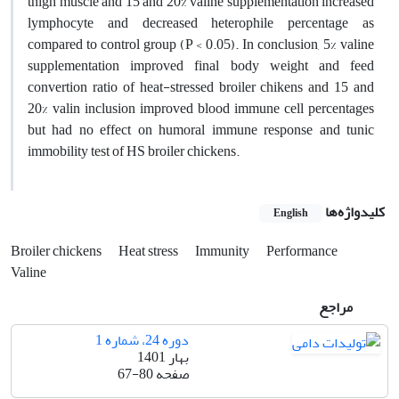
thigh muscle and 15 and 20% valine supplementation increased
lymphocyte and decreased heterophile percentage as
compared to control group (P < 0.05). In conclusion, 5% valine
supplementation improved final body weight and feed
convertion ratio of heat-stressed broiler chikens and 15 and
20% valin inclusion improved blood immune cell percentages
but had no effect on humoral immune response and tunic
immobility test of HS broiler chickens.
کلیدواژه‌ها
English
Broiler chickens
Heat stress
Immunity
Performance
Valine
مراجع
دوره 24، شماره 1
بهار 1401
صفحه
67-80