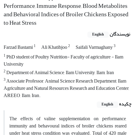
Performance, Immune Response, Blood Metabolites
and Behavioral Indices of Broiler Chickens Exposed
to Heat Stress
نویسندگان
English
1
2
3
Farzad Bastami
Ali Khatibjoo
Saifali Varmaghany
1
PhD student of Poultry Nutrition- Faculty of agriculture - Ilam
University
2
Department of Animal Science, Ilam University, Ilam, Iran
3
Associate Professor, Animal Science Research Department, Ilam
Agriculture and Natural Resources Research and Education Center,
AREEO, Ilam, Iran.
چکیده
English
The effects of valine supplementation on performance,
immunity and behavoural indices of broiler chickens reared
under heat stress condition was evaluated. Total of 420 male