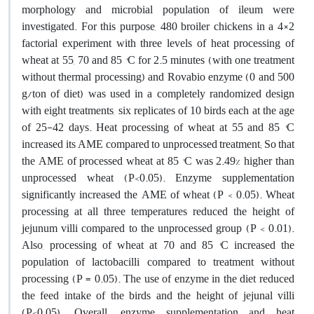
morphology and microbial population of ileum were
investigated. For this purpose, 480 broiler chickens in a 4×2
factorial experiment with three levels of heat processing of
wheat at 55, 70 and 85 °C for 2.5 minutes (with one treatment
without thermal processing) and Rovabio enzyme (0 and 500
g/ton of diet) was used in a completely randomized design
with eight treatments, six replicates of 10 birds each at the age
of 25-42 days. Heat processing of wheat at 55 and 85 °C
increased its AME compared to unprocessed treatment; So that
the AME of processed wheat at 85 °C was 2.49% higher than
unprocessed wheat (P<0.05). Enzyme supplementation
significantly increased the AME of wheat (P < 0.05). Wheat
processing at all three temperatures reduced the height of
jejunum villi compared to the unprocessed group (P < 0.01).
Also, processing of wheat at 70 and 85 °C increased the
population of lactobacilli compared to treatment without
processing (P = 0.05). The use of enzyme in the diet reduced
the feed intake of the birds and the height of jejunal villi
(P<0.05). Overall,, enzyme supplementation and heat