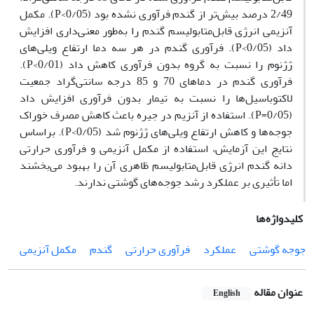
2/49 درصد بیش‌تر از گندم فرآوری نشده بود (0/05>P). مکمل
آنزیمی انرژی قابل‌متابولیسم گندم را به‌طور معنی‌داری افزایش
داد (0/05>P). فرآوری گندم در هر سه دما ارتفاع ویلی‌های
ژژنوم را نسبت به گروه بدون فرآوری کاهش داد (0/01>P).
فرآوری گندم در دماهای 70 و 85 درجه سانتی‌گراد جمعیت
لاکتوباسیل‌ها را نسبت به تیمار بدون فرآوری افزایش داد
(0/05=P). استفاده از آنزیم در جیره باعث کاهش مصرف خوراک
جوجه‌ها و کاهش ارتفاع ویلی‌های ژژنوم شد (0/05>P). براساس
نتایج این آزمایش، استفاده از مکمل آنزیمی و فرآوری حرارتی
دانه گندم انرژی قابل‌متابولیسم ظاهری آن را بهبود می‌بخشند
اما تأثیری بر عملکرد رشد جوجه‌های گوشتی ندارند.
کلیدواژه‌ها
جوجه گوشتی
عملکرد
فرآوری حرارتی
گندم
مکمل آنزیمی
عنوان مقاله
English