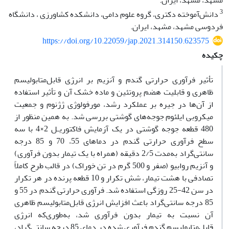
مشهد، مشهد، ایران.
3
دانش‌آموخته دکتری، گروه علوم دامی، دانشکده کشاورزی ، دانشگاه
فردوسی مشهد، مشهد، ایران.
https://doi.org/10.22059/jap.2021.314150.623575
چکیده
تأثیر فرآوری حرارتی گندم و آنزیم بر انرژی قابل‌متابولیسم
ظاهری و قابلیت هضم پروتئین و ماده خشک آن و تأثیر استفاده
از آن‌ها در جیره بر عملکرد رشد، مورفولوژی ژژنوم و جمعیت
میکروبی ایلئوم جوجه‌های گوشتی بررسی شد. به همین منظور از
480 قطعه جوجه گوشتی در یک آزمایش فاکتوریـل 2×4 با سه
سطح فرآوری حرارتی گندم در دماهای 55، 70 و 85 درجه
سانتی‌گراد به‌مدت 2/5 دقیقه (همراه با یک تیمار بدون فرآوری)
و آنزیم روابیو (صفر و 500 گرم در تن خوراک) در قالب طرح کاملاً
تصادفی با هشت تیمار، شش تکرار و 10 قطعه پرنده در هر تکرار
در سن 42-25 روزگی استفاده شد. فرآوری حرارتی گندم در 55 و
85 درجه سانتی‌گراد باعث افزایش انرژی قابل‌متابولیسم ظاهری
آن نسبت به تیمار بدون فرآوری شد، به‌طوری‌که انرژی
قابل‌متابولیسم گندم فرآوری شده در دمای 85 درجه سانتی‌گراد،