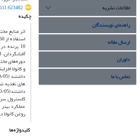
4111.623482
اطلاعات نشریه
چکیده
راهنمای نویسندگان
اثر منابع مخ
ارسال مقاله
داوران
دوره‌های مختل
و کانولا افزا
تماس با ما
های تغذیه شد
عملکرد بهتر د
روغن کانولا 
کلیدواژه‌ها