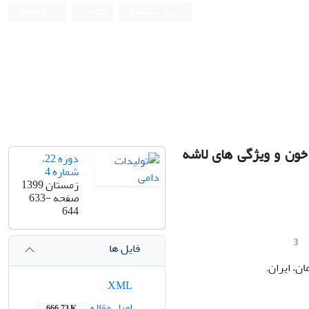
ورود به سامانه
ثبت نام
English
خون و ویژگی های لاشه
دوره 22،
شماره 4
زمستان 1399
صفحه
633-
644
3
فایل ها
ن، ایران.
XML
اصل مقاله
666.73 K