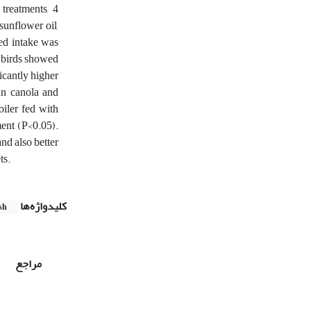
treatments, 4
sunflower oil,
eed intake was
d birds showed
icantly higher
an canola and
oiler fed with
ment (P<0.05).
nd also better
ts.
کلیدواژه‌ها
sh
مراجع