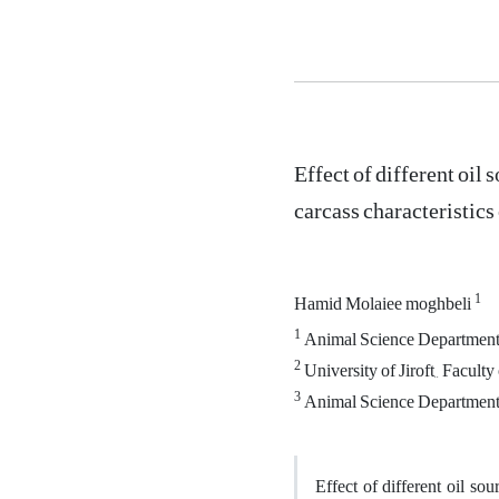
Effect of different oi
carcass characteristics 
1
Hamid Molaiee moghbeli
1
Animal Science Department, F
2
University of Jiroft,, Facul
3
Animal Science Department, F
Effect of different oil so