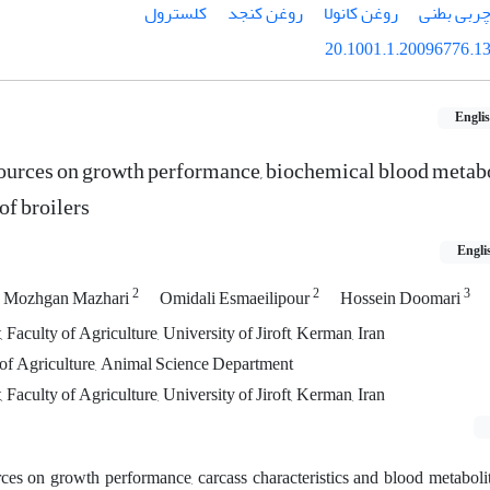
ربی بطنی
روغن کانولا
روغن کنجد
کلسترول
20.1001.1.20096776.13
Engli
l sources on growth performance, biochemical blood metab
of broilers
Engli
2
2
3
Mozhgan Mazhari
Omidali Esmaeilipour
Hossein Doomari
aculty of Agriculture, University of Jiroft, Kerman, Iran
ty of Agriculture, Animal Science Department
aculty of Agriculture, University of Jiroft, Kerman, Iran
urces on growth performance, carcass characteristics and blood metabolit