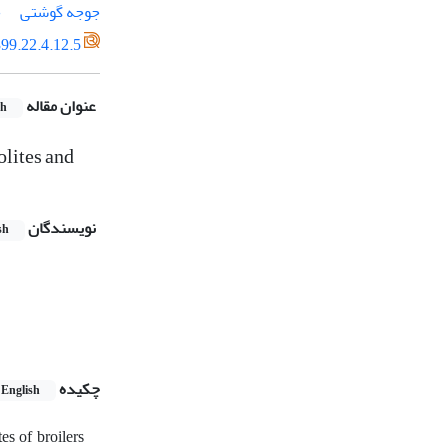
جوجه گوشتی
چ
99.22.4.12.5
عنوان مقاله
sh
olites and
نویسندگان
sh
چکیده
English
es of broilers