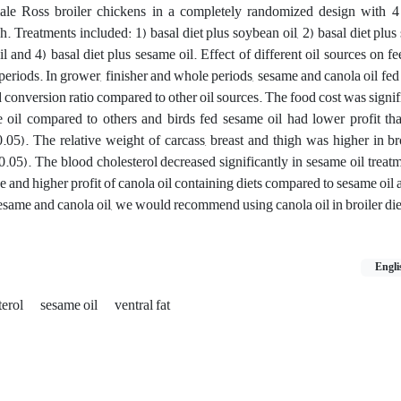
le Ross broiler chickens in a completely randomized design with 4 
h. Treatments included: 1) basal diet plus soybean oil, 2) basal diet plus 
il and 4) basal diet plus sesame oil. Effect of different oil sources on f
t periods. In grower, finisher and whole periods, sesame and canola oil fe
d conversion ratio compared to other oil sources. The food cost was signif
e oil compared to others and birds fed sesame oil had lower profit th
.05). The relative weight of carcass, breast and thigh was higher in br
.05). The blood cholesterol decreased significantly in sesame oil treat
 and higher profit of canola oil containing diets compared to sesame oil a
esame and canola oil, we would recommend using canola oil in broiler die
Engli
terol
sesame oil
ventral fat