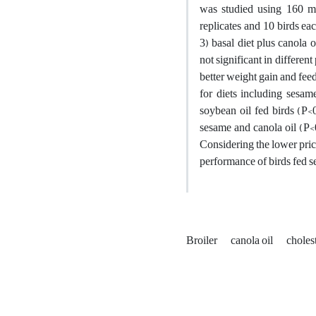
was studied using 160 ma
replicates and 10 birds eac
3) basal diet plus canola o
not significant in differen
better weight gain and fee
for diets including sesam
soybean oil fed birds (P<0
sesame and canola oil (P<0
Considering the lower price
performance of birds fed s
Broiler
canola oil
choles