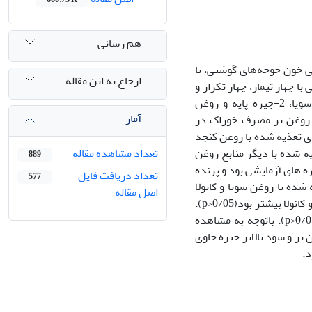
هم رسانی
 خون جوجه‌های گوشتی، با
ارجاع به این مقاله
30 در قالب طرح کاملاً تصادفی با چهار تیمار، چهار تکرار و
10 پرنده در هر تکرار بررسی شد. تیمارهای آزمایشی شامل: 1-جیره پایه و روغن سویا، 2-جیره پایه و روغن
آمار
د بودند. اثر منبع روغن بر مصرف خوراک در
ای تغذیه شده با روغن کنجد
یه شده با دیگر منابع روغن
تعداد مشاهده مقاله
889
 جیره های آزمایشی بود و پرنده
تعداد دریافت فایل
577
ده با روغن سویا و کانولا
اصل مقاله
داشتند(p>0/05). وز ننسبی لاشه، سینه و ران در جوجه های تغذیه شده با روغن کنجد و کانولا بیشتر بود(p>0/05).
کلسترول سرم خون جوجه های تغذیه شده با روغن کنجد کمتر از سایر تیمارها بود(p>0/05). باتوجه به مشاهده
 تر و سود بالاتر جیره حاوی
د.