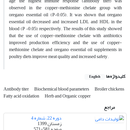
age, the highest immune response (antibody titer) was
observed in the copper-methionine chelate group with
oregano essential oil (P<0.05). It was shown that oregano
essential oil decreased and increased LDL and HDL in the
blood (P <0.05), respectively. The results of this study showed
that the use of copper-methionine chelate with antibiotics
improved production efficiency and the use of copper-
methionine chelate and oregano essential oil supplements in
poultry diets improve meat quality and increased safety.
کلیدواژه‌ها
English
Antibody titer
Biochemical blood parameters
Broiler chickens
Fatty acid oxidation
Herb and Organic copper
مراجع
دوره 22، شماره 4
زمستان 1399
صفحه
571-581