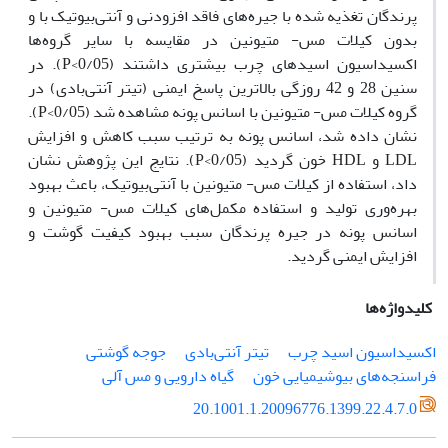
پرندگان تغذیه شده با جیره‌های فاقد افزودنی و آنتی‌بیوتیک با و
بدون کیلات مس- متیونین در مقایسه با سایر گروه‌ها
اکسیداسیون اسید‌های چرب بیشتری داشتند (0/05>P). در
سنین 28 و 42 روزگی بالاترین پاسخ ایمنی (تیتر آنتی‌بادی) در
گروه کیلات مس- متیونین با اسانس پونه مشاهده شد (0/05>P).
نشان داده شد، اسانس پونه به ترتیب سبب کاهش و افزایش
LDL و HDL خون گردید (0/05>P). نتایج این پژوهش نشان
داد، استفاده از کیلات مس- متیونین با آنتی‌بیوتیک، باعث بهبود
بهره‌وری تولید و استفاده مکمل‌های کیلات مس- متیونین و
اسانس پونه در جیره پرندگان سبب بهبود کیفیت گوشت و
افزایش ایمنی گردید.
کلیدواژه‌ها
اکسیداسیون اسید چرب
تیتر آنتی‌بادی
جوجه گوشتی
فراسنجه‌های بیوشیمیایی خون
گیاه دارویی و مس آلی
20.1001.1.20096776.1399.22.4.7.0