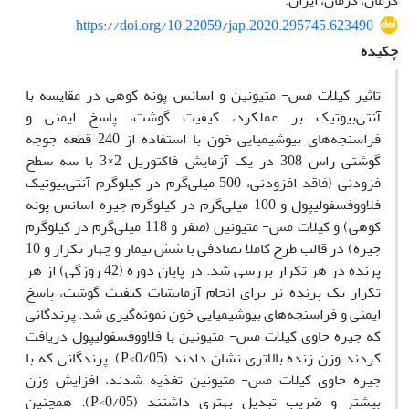
کرمان، کرمان، ایران.
https://doi.org/10.22059/jap.2020.295745.623490
چکیده
تاثیر کیلات مس- متیونین و اسانس پونه کوهی در مقایسه با
آنتی‌بیوتیک بر عملکرد، کیفیت گوشت، پاسخ ایمنی و
فراسنجه‌های بیوشیمیایی خون با استفاده از 240 قطعه جوجه‌
گوشتی راس 308 در یک آزمایش فاکتوریل 2×3 با سه سطح
فزودنی (فاقد افزودنی، 500 میلی‌گرم در کیلوگرم آنتی‌بیوتیک
فلاووفسفولیپول و 100 میلی‌گرم در کیلوگرم جیره اسانس پونه
کوهی) و کیلات مس- متیونین (صفر و 118 میلی‌گرم در کیلوگرم
جیره) در قالب طرح کاملا تصادفی با شش تیمار و چهار تکرار و 10
پرنده در هر تکرار بررسی شد. در پایان دوره (42 روزگی) از هر
تکرار یک پرنده نر برای انجام آزمایشات کیفیت گوشت، پاسخ
ایمنی و فراسنجه‌های بیوشیمیایی خون نمونه‌گیری شد. پرندگانی
که جیره حاوی کیلات مس- متیونین با فلاووفسفولیپول دریافت
کردند وزن زنده بالاتری نشان دادند (0/05>P). پرندگانی که با
جیره حاوی کیلات مس- متیونین تغذیه شدند، افزایش وزن
بیشتر و ضریب تبدیل بهتری داشتند (0/05>P). همچنین