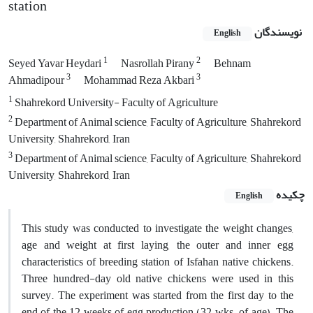
station
نویسندگان
English
1
2
Seyed Yavar Heydari
Nasrollah Pirany
Behnam
3
3
Ahmadipour
Mohammad Reza Akbari
1
Shahrekord University- Faculty of Agriculture
2
Department of Animal science, Faculty of Agriculture, Shahrekord
University, Shahrekord, Iran
3
Department of Animal science, Faculty of Agriculture, Shahrekord
University, Shahrekord, Iran
چکیده
English
This study was conducted to investigate the weight changes,
age and weight at first laying, the outer and inner egg
characteristics of breeding station of Isfahan native chickens.
Three hundred-day old native chickens were used in this
survey. The experiment was started from the first day to the
end of the 12 weeks of egg production (32 wks. of age). The