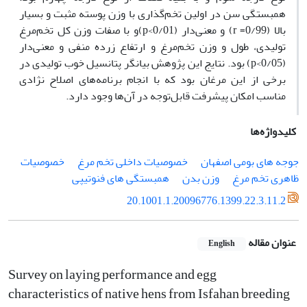
همبستگی سن در اولین تخم‌گذاری با وزن پوسته مثبت و بسیار
بالا (0/99= r) و معنی‌دار (p<0/01)و با صفات وزن کل تخم‌مرغ
تولیدی، طول و وزن تخم‌مرغ و ارتفاع زرده منفی و معنی‌دار
(p<0/05) بود. نتایج این پژوهش بیانگر پتانسیل خوب تولیدی در
برخی از این مرغان بود که با انجام برنامه‌های اصلاح نژادی
مناسب امکان پیشرفت قابل‌توجه در آن‌ها وجود دارد.
کلیدواژه‌ها
جوجه های بومی اصفهان
خصوصیات داخلی تخم مرغ
خصوصیات
ظاهری تخم مرغ
وزن بدن
همبستگی های فنوتیپی
20.1001.1.20096776.1399.22.3.11.2
عنوان مقاله
English
Survey on laying performance and egg
characteristics of native hens from Isfahan breeding