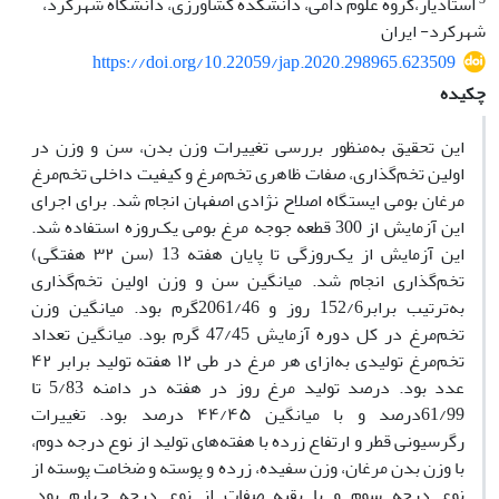
استادیار،گروه علوم دامی، دانشکده کشاورزی، دانشگاه شهرکرد،
شهرکرد- ایران
https://doi.org/10.22059/jap.2020.298965.623509
چکیده
این تحقیق به‌منظور بررسی تغییرات وزن بدن، سن و وزن در
اولین تخم‌گذاری، صفات ظاهری تخم‌مرغ و کیفیت داخلی تخم‌مرغ
مرغان بومی ایستگاه اصلاح نژادی اصفهان انجام شد. برای اجرای
این آزمایش از 300 قطعه جوجه مرغ بومی یک‌روزه استفاده شد.
این آزمایش از یک‌روزگی تا پایان هفته 13 (سن ۳۲ هفتگی)
تخم‌گذاری انجام شد. میانگین سن و وزن اولین تخم‌گذاری
به‌ترتیب برابر152/6 روز و 2061/46گرم بود. میانگین وزن
تخم‌مرغ در کل دوره آزمایش 47/45 گرم بود. میانگین تعداد
تخم‌مرغ تولیدی به‌ازای هر مرغ در طی ۱۲ هفته تولید برابر ۴۲
عدد بود. درصد تولید مرغ روز در هفته در دامنه 5/83 تا
61/99درصد و با میانگین ۴۴/۴۵ درصد بود. تغییرات
رگرسیونی قطر و ارتفاع زرده با هفته‌های تولید از نوع درجه دوم،
با وزن بدن مرغان، وزن سفیده، زرده و پوسته و ضخامت پوسته از
نوع درجه سوم و با بقیه صفات از نوع درجه چهارم بود.