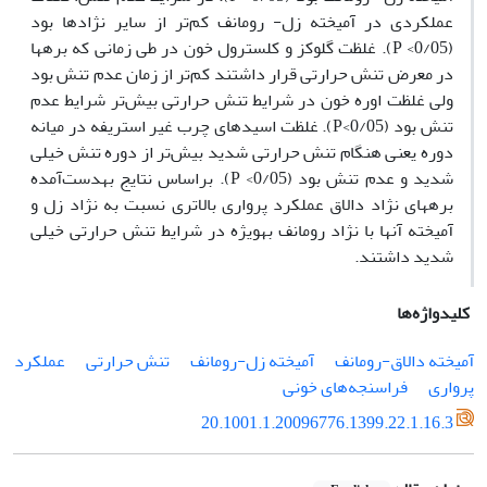
عملکردی در آمیخته زل- رومانف کم‏‌‏تر از سایر نژادها بود
(0/05> P). غلظت گلوکز و کلسترول خون در طی زمانی که بره­ها
در معرض تنش حرارتی قرار داشتند کم‏‌‏تر از زمان عدم تنش بود
ولی غلظت اوره خون در شرایط تنش حرارتی بیش‏‌‏تر شرایط عدم
تنش بود (0/05>P). غلظت اسیدهای چرب غیر استریفه در میانه
دوره یعنی هنگام تنش حرارتی شدید بیش‏‌‏تر از دوره تنش خیلی
شدید و عدم تنش بود (0/05> P). براساس نتایج به­دست‌آمده
بره­های نژاد دالاق عملکرد پرواری بالاتری نسبت به نژاد زل و
آمیخته آن­ها با نژاد رومانف به­ویژه در شرایط تنش حرارتی خیلی
شدید داشتند.
کلیدواژه‌ها
آمیخته دالاق-رومانف
آمیخته زل-رومانف
تنش حرارتی
عملکرد
پرواری
فراسنجه‌های خونی
20.1001.1.20096776.1399.22.1.16.3