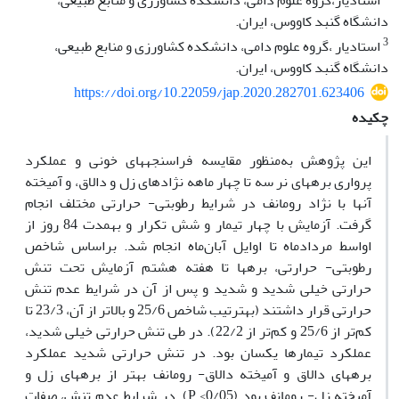
استادیار،گروه علوم دامی، دانشکده کشاورزی و منابع طبیعی،
دانشگاه گنبد کاووس، ایران.
3
استادیار ،گروه علوم دامی، دانشکده کشاورزی و منابع طبیعی،
دانشگاه گنبد کاووس، ایران.
https://doi.org/10.22059/jap.2020.282701.623406
چکیده
این پژوهش به‌منظور مقایسه فراسنجه­های خونی و عملکرد
پرواری بره­های نر سه تا چهار ماهه نژادهای زل و دالاق، و آمیخته
آن­ها با نژاد رومانف در شرایط رطوبتی- حرارتی مختلف انجام
گرفت. آزمایش با چهار تیمار و شش تکرار و به­مدت 84 روز از
اواسط مردادماه تا اوایل آبان‌ماه انجام شد. براساس شاخص
رطوبتی- حرارتی، بره­­ها تا هفته هشتم آزمایش تحت تنش
حرارتی خیلی شدید و شدید و پس از آن در شرایط عدم تنش
حرارتی قرار داشتند (به­ترتیب شاخص 25/6 و بالاتر از آن، 23/3 تا
کم‏‌‏تر از 25/6 و کم‏‌‏تر از 22/2). در طی تنش حرارتی خیلی شدید،
عملکرد تیمارها یکسان بود. در تنش حرارتی شدید عملکرد
بره­های دالاق و آمیخته دالاق- رومانف بهتر از بره­های زل و
آمیخته زل- رومانف بود (0/05> P). در شرایط عدم تنش، صفات