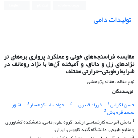
ورود به سامانه
ثبت نام
English
تولیدات دامی
مقایسه فراسنجه‌های خونی و عملکرد پرواری بره‌های نر
نژادهای زل و دالاق، و آمیخته آن‌ها با نژاد رومانف در
شرایط رطوبتی-حرارتی مختلف
نوع مقاله : مقاله پژوهشی
نویسندگان
3
2
1
حسن لکزایی
فرزاد قنبری
جواد بیات کوهسار
آشور
2
محمد قره باش
1
دانش آموخته کارشناسی ارشد، گروه علوم دامی، دانشکده کشاورزی
و منابع طبیعی، دانشگاه گنبد کاووس، ایران.
2