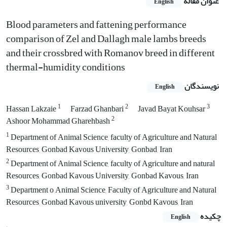
عنوان مقاله
English
Blood parameters and fattening performance
comparison of Zel and Dallagh male lambs breeds
and their crossbred with Romanov breed in different
thermal-humidity conditions
نویسندگان
English
1
2
3
Hassan Lakzaie
Farzad Ghanbari
Javad Bayat Kouhsar
2
Ashoor Mohammad Gharehbash
1
Department of Animal Science, faculty of Agriculture and Natural
Resources, Gonbad Kavous University, Gonbad, Iran
2
Department of Animal Science, faculty of Agriculture and natural
Resources, Gonbad Kavous University, Gonbad Kavous, Iran
3
Department o Animal Science, Faculty of Agriculture and Natural
Resources, Gonbad Kavous university, Gonbd Kavous, Iran
چکیده
English