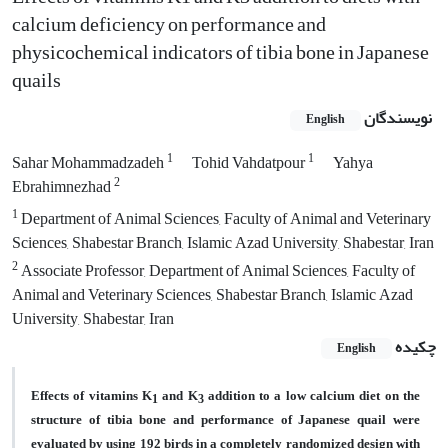
calcium deficiency on performance and
physicochemical indicators of tibia bone in Japanese
quails
نویسندگان
English
1
1
Sahar Mohammadzadeh
Tohid Vahdatpour
Yahya
2
Ebrahimnezhad
1
Department of Animal Sciences, Faculty of Animal and Veterinary
Sciences, Shabestar Branch, Islamic Azad University, Shabestar, Iran
2
Associate Professor, Department of Animal Sciences, Faculty of
Animal and Veterinary Sciences, Shabestar Branch, Islamic Azad
University, Shabestar, Iran
چکیده
English
Effects of vitamins K
and K
addition to a low calcium diet on the
1
3
structure of tibia bone and performance of Japanese quail were
evaluated by using 192 birds in a completely randomized design with