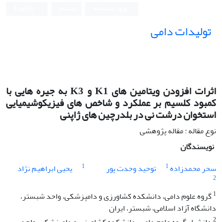
ورود به سامانه
ثبت نام
English
تولیدات دامی
اثرات افزودن ویتامین های K1 و K3 به جیره هایی با
کمبود کلسیم بر عملکرد و شاخص های فیزیکوشیمیایی
استخوان درشت نی در بلدرچین های ژاپنی
نوع مقاله : مقاله پژوهشی
نویسندگان
1
1
سحر محمدزاده
توحید وحدت پور
یحیی ابراهیم نژاد
2
1
گروه علوم دامی، دانشکده کشاورزی و دامپزشکی، واحد شبستر،
دانشگاه آزاد اسلامی، شبستر، ایران
2