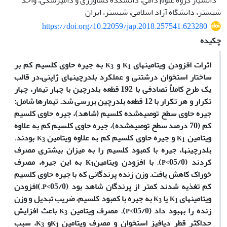
دانشیار گروه علوم دامی، دانشکده کشاورزی و دامپزشکی، واحد
شبستر، دانشگاه آزاد اسلامی، شبستر، ایران
https://doi.org/10.22059/jap.2018.257541.623280
چکیده
اثرات افزودن ویتامین­های
و
به جیره
حاوی
کلسیم کم بر
K
3
K
1
ساختار استخوان درشت­نی و عملکرد بلدرچین­های ژاپنی،
در قالب
یک طرح کاملاً تصادفی با 192 قطعه بلدرچین با چهار تیمار، چهار
تکرار و هر تکرار با 12 قطعه بلدرچین بررسی شد. تیمارها شامل:
جیره حاوی سطح توصیه
­شده کلسیم (شاهد)،­ جیره حاوی کلسیم
کم (70 درصد سطح توصیه
­شده)، جیره حاوی کلسیم کم به علاوه
ویتامین
و جیره حاوی کلسیم کم به علاوه ویتامین
بودند.
K
3
K
1
بلدرچین­ها،
جیره با کمبود کلسیم را به میزان بیشتری مصرف
کردند (05/0
)
با افزودن ویتامین
به این جیره، مصرف
K
1
.
P<
خوراک کاهش یافت.
وزن زنده پرندگانی که با جیره
حاوی کلسیم
کم تغذیه شدند کمتر از پرندگان شاهد بود (05/0
.)
افزودن
P<
ویتامین­های
یا
به جیره با کمبود کلسیم، ضریب تبدیل و وزن
K
3
K
1
زنده را بهبود داد (05/0
). مصرف ویتامین
باعث افزایش
K
3
P<
حداکثر قطر دیافیز استخوان و مصرف ویتامین
و
، سبب
K
3
K
1