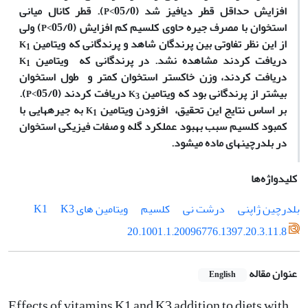
افزایش حداقل قطر دیافیز شد (05/0
). قطر کانال میانی
P<
استخوان با مصرف جیره حاوی کلسیم کم افزایش (05/0
) ولی
P<
از این نظر تفاوتی بین پرندگان شاهد و پرندگانی که ویتامین ­
K
1
دریافت کردند مشاهده نشد. در پرندگانی که ویتامین
K
1
دریافت کردند، وزن خاکستر استخوان کمتر و طول استخوان
بیشتر از پرندگانی بود که ویتامین
دریافت کردند (05/0
).
P<
K
3
بر اساس نتایج این تحقیق،
افزودن ویتامین
به جیره­هایی با
K
1
کمبود کلسیم سبب بهبود عملکرد گله و صفات فیزیکی استخوان
در بلدرچین­های ماده می­شود.
کلیدواژه‌ها
بلدرچین ژاپنی
درشت نی
کلسیم
ویتامین های K1
K3
20.1001.1.20096776.1397.20.3.11.8
عنوان مقاله
English
Effects of vitamins K1 and K3 addition to diets with