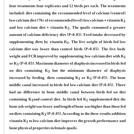
four treatments, four replicates and 12 birds per each. The treatments
included: diet containing the recommended level of calcium (control),
low calcium diet (70% of recommended level), low calcium + vitamin K
,
1
and low calcium diet + vitamin K
. The quails consumed a greater
3
amount of calcium deficiency diet (P<0.05). Feed intake decreased by
supplementing diets by vitamin K
. The live weight of birds fed low
1
calcium diet was lower than control birds (P<0.05). The live body
weight and FCR improved by supplementing low calcium diet with
K
1
or K
(P<0.05). Maximum diameter of diaphysis increased in birds fed
3
on diet containing K
, but the minimum diameter of diaphysis
3
increased by feeding diets containing
K
or K
(P<0.05). The bone
1
3
middle canal increased in birds fed low calcium diet (P<0.05). There
had no difference in bone middle canal between birds fed on diet
containing
K
and control diet. In birds fed K
supplemented diet the
1
1
bone ash weight was lower and length of bone was higher than those fed
on diets containing
K
(P<0.05).According to the these results, addition
3
vitamin K
to low calcium diet improves the growth performance and
1
bone physical properties in female quails.