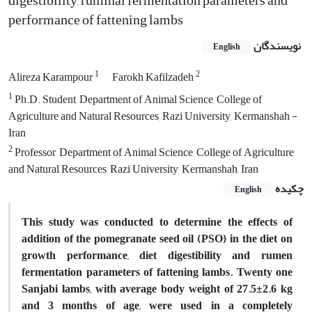
digestibility, ruminal fermentation parameters and
performance of fattening lambs
نویسندگان
English
1
2
Alireza Karampour
Farokh Kafilzadeh
1
Ph.D. Student, Department of Animal Science, College of
Agriculture and Natural Resources, Razi University, Kermanshah -
Iran
2
Professor, Department of Animal Science, College of Agriculture
and Natural Resources, Razi University, Kermanshah, Iran
چکیده
English
This study was conducted to determine the effects of
addition of the pomegranate seed oil (PSO) in the diet on
growth performance, diet digestibility and rumen
fermentation parameters of fattening lambs. Twenty one
Sanjabi lambs, with average body weight of 27.5±2.6 kg
and 3 months of age, were used in a completely