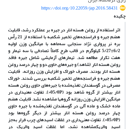
رازی، کرمانشاه، ایران
https://doi.org/10.22059/jap.2016.58431
چکیده
اثر استفاده از روغن هسته انار در جیره بر عملکرد رشد، قابلیت
هضم جیره و فراسنجه‌های تخمیر شکمبه ‌با استفاده از 21 رأس
بره‌ نر پرواری نژاد سنجابی سه‌ماهه با میانگین وزن اولیه
6/2±5/27 کیلوگرم در قالب طرح کاملاً تصادفی با سه تیمار و
هفت تکرار مطالعه شد. تیمارهای آزمایشی شامل جیره فاقد
روغن هسته انار (شاهد) و جیره‌های حاوی دو و چهار درصد روغن
هسته انار بودند. مصرف خوراک و افزایش وزن روزانه، قابلیت
هضم جیره و فراسنجه‌های تخمیر شکمبه بررسی شدند. خوراک
مصرفی در گوسفندان تغذیه‌شده با جیره‌های حاوی روغن هسته
انار بیشتر از گروه شاهد بود (05/0P<). تفاوت معنی­داری در
میانگین افزایش وزن روزانه گروه­ها مشاهده نشد. قابلیت هضم
ماده خشک و ماده آلی در گوسفندان تغذیه‌شده با جیره حاوی
چهار درصد روغن هسته انار بیشتر از دیگر گروه‌ها بود
(05/0P<). تفاوت معنی‌داری در غلظت اسیدهای چرب فرار به‌جز
اسید والریکمشاهده نشد، اما غلظت اسید والریک در