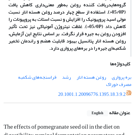
گروه‌هایدریافت کننده روغن به‌طور معنی‌داری کاهش یافت
(05/0P<). استفاده از سطح چهار درصد روغن هسته انار نسبت
مولی اسید پروپیونیک را افزایش و نسبت استات به پروپیونات را
کاهش داد (05/0P<). غلظت نیتروژن آمونیاکی نیز تحت تأثیر
افزودن روغن به جیره قرار نگرفت. بر اساس نتایج این آزمایش،
روغن هسته انار پتانسیل بهبود قابلیت هضم و راندمان تخمیر
شکمبه‌ای جیره‌ را در بره‌های پرواری دارد.
کلیدواژه‌ها
بره پرواری
روغن هسته انار
رشد
فراسنجه‌های شکمبه
مصرف خوراک
20.1001.1.20096776.1395.18.3.9.2
عنوان مقاله
English
The effects of pomegranate seed oil in the diet on