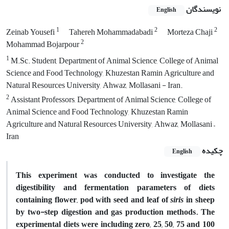
نویسندگان
English
1
2
2
Zeinab Yousefi
Tahereh Mohammadabadi
Morteza Chaji
2
Mohammad Bojarpour
1
M.Sc. Student, Department of Animal Science, College of Animal
Science and Food Technology, Khuzestan Ramin Agriculture and
Natural Resources University, Ahwaz, Mollasani - Iran.
2
Assistant Professors, Department of Animal Science, College of
Animal Science and Food Technology, Khuzestan Ramin
Agriculture and Natural Resources University, Ahwaz, Mollasani –
Iran
چکیده
English
This experiment was conducted to investigate the
digestibility and fermentation parameters of diets
containing flower, pod with seed and leaf of
siris
in sheep
by two-step digestion and gas production methods. The
experimental diets were including zero, 25, 50, 75 and 100