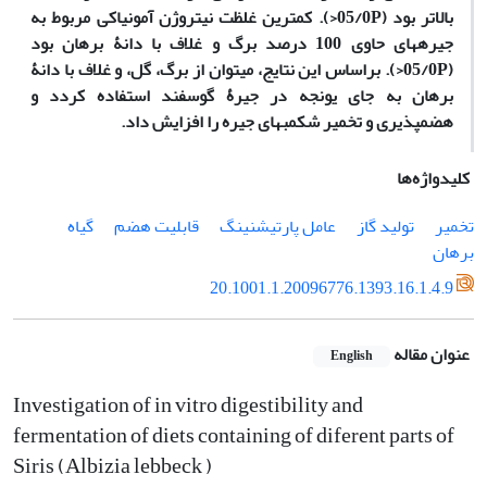
بالاتر بود (05/0P<). کمترین غلظت نیتروژن آمونیاکی مربوط به
جیره‏های حاوی 100 درصد برگ و غلاف با دانۀ برهان بود
(05/0P<). براساس این نتایج، می‏توان از برگ، گل، و غلاف با دانۀ
برهان به جای یونجه در جیرۀ گوسفند استفاده کردد و
هضم‏پذیری و تخمیر شکمبه‏ای جیره را افزایش داد.
کلیدواژه‌ها
تخمیر
تولید گاز
عامل پارتیشنینگ
قابلیت هضم
گیاه
برهان
20.1001.1.20096776.1393.16.1.4.9
عنوان مقاله
English
Investigation of in vitro digestibility and
fermentation of diets containing of diferent parts of
Siris (Albizia lebbeck )