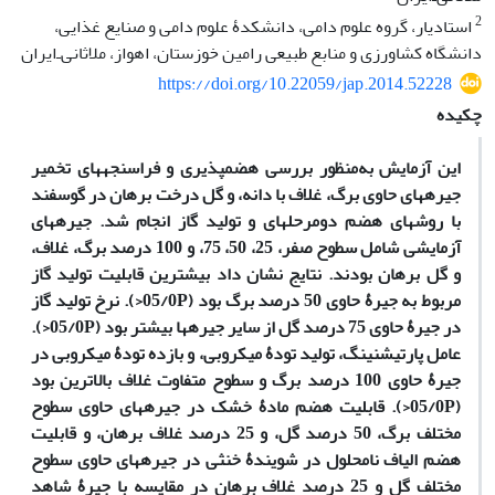
2
استادیار، گروه علوم دامی، دانشکدۀ علوم دامی و صنایع غذایی،
دانشگاه کشاورزی و منابع طبیعی رامین خوزستان، اهواز، ملاثانی‌ـ‌ایران
https://doi.org/10.22059/jap.2014.52228
چکیده
این آزمایش به‌منظور بررسی هضم‏پذیری و فراسنجه‏های تخمیر
جیره‏های حاوی برگ، غلاف با دانه، و گل درخت برهان در گوسفند
با روش‏های هضم دومرحله‏ای و تولید گاز انجام شد. جیره‏های
آزمایشی شامل سطوح صفر، 25، 50، 75، و 100 درصد برگ، غلاف،
و گل برهان بودند. نتایج نشان داد بیشترین قابلیت تولید گاز
مربوط به جیرۀ حاوی 50 درصد برگ بود (05/0P<). نرخ تولید گاز
در جیرۀ حاوی 75 درصد گل از سایر جیره‏ها بیشتر بود (05/0P<).
عامل پارتیشنینگ، تولید تودۀ میکروبی، و بازده تودۀ میکروبی در
جیرۀ حاوی 100 درصد برگ و سطوح متفاوت غلاف بالاترین بود
(05/0P<). قابلیت هضم مادۀ خشک در جیره‏های حاوی سطوح
مختلف برگ، 50 درصد گل، و 25 درصد غلاف برهان، و قابلیت
هضم الیاف نامحلول در شویندۀ خنثی در جیره‏های حاوی سطوح
مختلف گل و 25 درصد غلاف برهان در مقایسه با جیرۀ شاهد