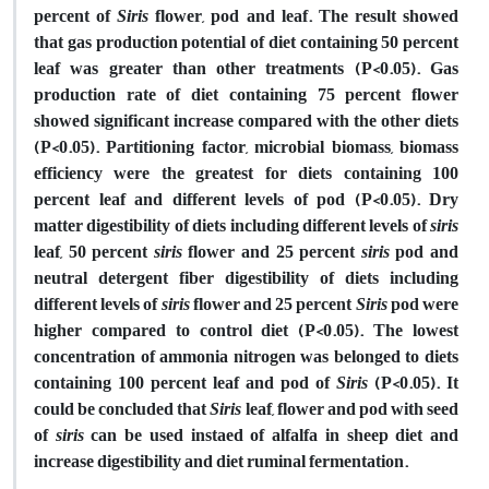
percent of
Siris
flower, pod and leaf. The result showed
that gas production potential of diet containing 50 percent
leaf was greater than other treatments (P<0.05). Gas
production rate of diet containing 75 percent flower
showed significant increase compared with the other diets
(P<0.05). Partitioning factor, microbial biomass, biomass
efficiency were the greatest for diets containing 100
percent leaf and different levels of pod (P<0.05). Dry
matter digestibility of diets including different levels of
siris
leaf, 50 percent
siris
flower and 25 percent
siris
pod and
neutral detergent fiber digestibility of diets including
different levels of
siris
flower and 25 percent
Siris
pod were
higher compared to control diet (P<0.05). The lowest
concentration of ammonia nitrogen was belonged to diets
containing 100 percent leaf and pod of
Siris
(P<0.05). It
could be concluded that
Siris
leaf, flower and pod with seed
of
siris
can be used instaed of alfalfa in sheep diet and
increase digestibility and diet ruminal fermentation.