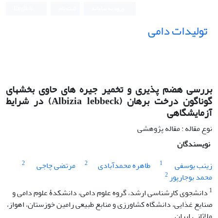
ورود به سامانه
ثبت نام
English
تولیدات دامی
بررسی هضم‏ پذیری و تخمیر جیره‏ های حاوی بخش‏های
گوناگون درخت برهان (Albizia lebbeck) در شرایط
آزمایشگاهی
نوع مقاله : مقاله پژوهشی
نویسندگان
2
2
1
زینب یوسفی
طاهره محمدآبادی
مرتضی چاجی
2
محمد بوجارپور
1
دانشجوی کارشناسی ارشد، گروه علوم دامی، دانشکدۀ علوم دامی و
صنایع غذایی، دانشگاه کشاورزی و منابع طبیعی رامین خوزستان، اهواز،
ملاثانی‌ـ‌ایران