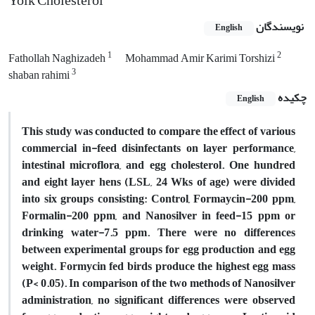
Yolk Cholesterol
نویسندگان
English
1
2
Fathollah Naghizadeh
Mohammad Amir Karimi Torshizi
3
shaban rahimi
چکیده
English
This study was conducted to compare the effect of various
commercial in-feed disinfectants on layer performance,
intestinal microflora, and egg cholesterol. One hundred
and eight layer hens (LSL, 24 Wks of age) were divided
into six groups consisting: Control, Formaycin-200 ppm,
Formalin-200 ppm, and Nanosilver in feed-15 ppm or
drinking water-7.5 ppm. There were no differences
between experimental groups for egg production and egg
weight. Formycin fed birds produce the highest egg mass
(P< 0.05). In comparison of the two methods of Nanosilver
administration, no significant differences were observed