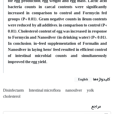
for egg production, egg weight and egg mass. Lactic acid
bacteria counts in caecal contents were significantly
increased in comparison to control and Formycin fed
groups (P< 0.01). Gram negative counts in ileum contents
were reduced by all additives, in comparison to control (P<
0.01). Cholesterol content of egg was increased in response
to Formycin and Nanosilver (in drinking water) (P< 0.01).
In conclusion, in-feed supplementation of Formalin and
Nanosilver in laying hens’ feed resulted in efficient control
of intestinal microbial counts and simultaneously
improved the egg yield.
کلیدواژه‌ها
English
Disinfectants
Intestinal microflora
nanosilver
yolk
cholesterol
مراجع