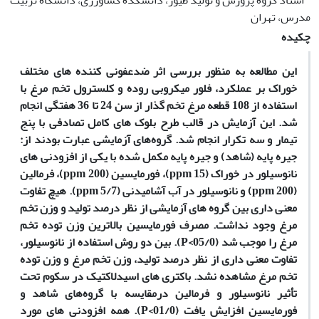
استاد گروه پرورش و تولید طیور، دانشکده کشاورزی، دانشگاه تربیت
مدرس، تهران
چکیده
این مطالعه به منظور بررسی اثر ضدعفونی کننده های مختلف
خوراک بر عملکرد، فلور میکروبی روده و کلسترول تخم مرغ با
استفاده از 108 قطعه مرغ تخم گذار از سن 24 تا 36 هفتگی انجام
شد. این آزمایش در قالب طرح بلوک های کامل تصادفی با پنج
تیمار و سه تکرار انجام شد. گروه‌های آزمایشی عبارت بودند از:
جیره پایه (شاهد) و جیره پایه مکمل شده با یکی از افزودنی های
نانوسیلور در خوراک (ppm 15)، فورمایسین (ppm 200)، فرمالین
(ppm 200) و نانوسیلور در آب آشامیدنی (ppm 5/7). هیچ تفاوت
معنی داری بین گروه های آزمایشی از نظر درصد تولید و وزن تخم
مرغ وجود نداشت. مصرف فورمایسین بالاترین وزن توده تخم
مرغ را موجب شد (05/0>P). بین دو روش استفاده از نانوسیلور،
تفاوت معنی داری از نظر درصد تولید، وزن تخم مرغ و وزن توده
تخم مرغ مشاهده نشد. باکتری های اسیدلاکتیک در سکوم تحت
تأثیر نانوسیلور و فرمالین درمقایسه با گروه‌های شاهد و
فورمایسین افزایش یافت (01/0>P). همه افزودنی های مورد