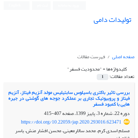
ورود به سامانه
ثبت نام
English
تولیدات دامی
صفحه اصلی
فهرست مقالات
کلیدواژه‌ها =
"محدودیت فسفر"
تعداد مقالات:
1
بررسی تاثیر باکتری باسیلوس سابتیلیس مولد آنزیم فیتاز، آنزیم
فیتاز و پروبیوتیک تجاری بر عملکرد جوجه های گوشتی در جیره
هایی با کمبود فسفر
دوره 22، شماره 3، پاییز 1399، صفحه
407-415
https://doi.org/10.22059/jap.2020.293016.623471
مسلم اسدی کرم، محمد سالارمعینی، محسن افشار منش، یاسر