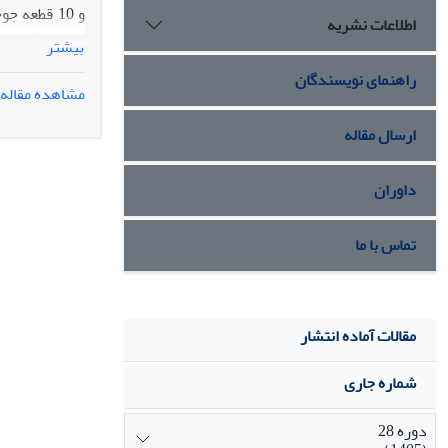
اطلاعات نشریه
بیشتر
17SH بودند. تغذیه جوجه‌های­گوشتی با جیره حاوی باکتری‌
راهنمای نویسندگان
مشاهده مقاله
های با کمبود ف
ارسال مقاله
و هم‌چنین آنزی
داوران
تماس با ما
مقالات آماده انتشار
شماره جاری
دوره 28