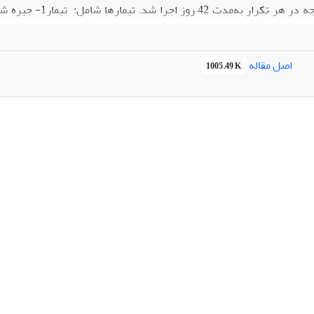
باسیلوس‌سابتیلیس
اصل مقاله
1005.49 K
سفر، عملکرد را در جوجه‌های­گوشتی بهبود می­دهد؛ اما باکتری
باسیلوس­سابت
م فیتاز باشد.