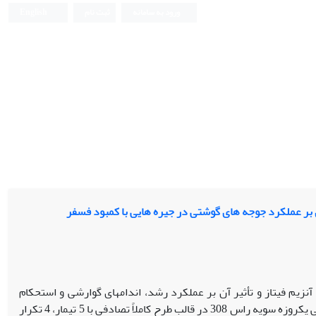
ورود به سامانه
ثبت نام
English
ی بر عملکرد جوجه های گوشتی در جیره هایی با کمبود فسفر
 آنزیم فیتاز و تأثیر آن بر عملکرد رشد، اندام­های گوارشی و استحکام
استخوان درشت­نی در جوجه‌های گوشتی انجام گرفت. این آزمایش با 200 قطعه جوجه­گوشتی یک­روزه سویه راس 308 در قالب طرح کاملاً تصادفی با 5 تیمار، 4 تکرار