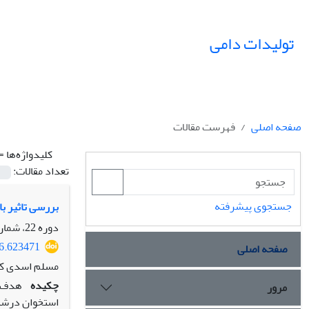
تولیدات دامی
صفحه اصلی
فهرست مقالات
کلیدواژه‌ها =
تعداد مقالات:
جستجوی پیشرفته
بررسی تاثیر ب
دوره 22، شماره 3، پاییز 1399، صفحه
16.623471
صفحه اصلی
مسلم اسدی کرم
چکیده
هدف ا
مرور