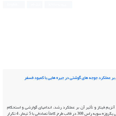
ورود به سامانه
ثبت نام
English
ی بر عملکرد جوجه های گوشتی در جیره هایی با کمبود فسفر
 آنزیم فیتاز و تأثیر آن بر عملکرد رشد، اندام­های گوارشی و استحکام
استخوان درشت­نی در جوجه‌های گوشتی انجام گرفت. این آزمایش با 200 قطعه جوجه­گوشتی یک­روزه سویه راس 308 در قالب طرح کاملاً تصادفی با 5 تیمار، 4 تکرار