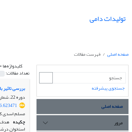
تولیدات دامی
صفحه اصلی
فهرست مقالات
کلیدواژه‌ها =
تعداد مقالات:
جستجوی پیشرفته
بررسی تاثیر ب
دوره 22، شماره 3، پاییز 1399، صفحه
16.623471
صفحه اصلی
مسلم اسدی کرم
چکیده
هدف ا
مرور