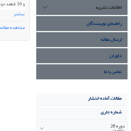
اطلاعات نشریه
بیشتر
17SH بودند. تغذیه جوجه‌های­گوشتی با جیره حاوی باکتری‌
راهنمای نویسندگان
مشاهده مقاله
های با کمبود ف
ارسال مقاله
و هم‌چنین آنزی
داوران
تماس با ما
مقالات آماده انتشار
شماره جاری
دوره 28