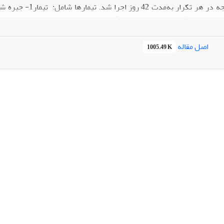
باسیلوس‌سابتیلیس
اصل مقاله
1005.49 K
سفر، عملکرد را در جوجه‌های­گوشتی بهبود می­دهد؛ اما باکتری
باسیلوس­سابت
م فیتاز باشد.