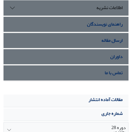
pathway،Oxytocin signaling pathway ، Estrogen signaling
اطلاعات نشریه
pathway، Prolactin signaling pathway وInsulin signaling
pathway نقش مهمی در نرخ تخمک­ریزی و چند قلوزایی داشتند. با
راهنمای نویسندگان
توجه به تأیید مناطق قبلی پویش ژنومی و شناسایی مناطق ژنومی
جدید، استفاده از یافته­های این پژوهش می­تواند در انتخاب ژنتیکی
گوسفند از طریق تعداد نتاج بیش‌تر در هر زایش مفید باشد.
ارسال مقاله
داوران
تماس با ما
مقالات آماده انتشار
شماره جاری
دوره 28