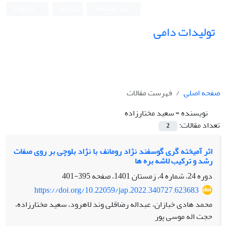
ورود به سامانه
ثبت نام
English
تولیدات دامی
صفحه اصلی
فهرست مقالات
نویسنده =
سعید مختارزاده
تعداد مقالات:
2
اثر آمیخته گری گوسفند نژاد رومانف با نژاد بلوچی بر روی صفات
رشد و ترکیب لاشه بره ها
دوره 24، شماره 4، زمستان 1401، صفحه
395-401
https://doi.org/10.22059/jap.2022.340727.623683
محمد هادی خبازان، عبداله رضاقلی وند لاهرود، سعید مختارزاده،
حجت اله موسی پور