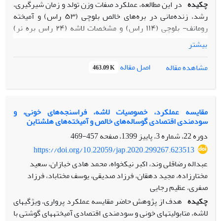
چکیده
در این مطالعه، عملکرد صفات وزن تولد و زمان شیرگیری،
رشد، زنده‌مانی در بره‌های خالص بلوچی (۵۳ راس) و آمیخته
رومانف- بلوچی (۱۱۴ راس) و مشخصات لاشه (۲۴ راس بره نر)
بررسی شد. میش‌های بلوچی خالص با اسپرم قوچ‌های رومانف
بیشتر
تلقیح شدند. تمام بره‌ها در سن ۷۷ روزگی از شیر گرفته و در سن
۱۰ ماهگی کشتار شدند. وزن تولد در بره‌های خالص بلوچی به
اصل مقاله
مشاهده مقاله
463.09 K
نسبت دام‌هادام‌های آمیخته (75/3 در برابر 56/3، 05/0>P) بالاتر
بود. وزن از شیرگیری، میانگین افزایش وزن روزانه تا زمان
شیرگیری و افزایش وزن تا زمان کشتار بره‌های آمیخته بیش‌تر بود
(05/0>P) در زمان کشتار، دام‌هادام‌های آمیخته دارای وزن مشابه
مقایسه عملکرد، خصوصیات لاشه، فراسنجه‌های خونی، و
سودمندی اقتصادی گوساله‌های خالص و آمیخته‌های هلشتاین
با گروه خالص بودند (08/0=P) تعداد بره‌های آمیخته متولد شده،
به‌دلیل استفاده از هورمون در زمان تلقیح میش‌ها افزایش یافت
دوره 22، شماره 3، پاییز 1399، صفحه
457-469
(13/1 در برابر یک). زنده‌مانی بره‌ها تا زمان قطع شیر در بین دو
https://doi.org/10.22059/jap.2020.299267.623513
گروه تفاوت معنی‌داری با یکدیگر نداشت. مقدار چربی دنبه و کل
عبداله رضاقلی وند، اکبر نیکخواه، محمد هادی خبازان، سعید
چربی بدن در بره‌های آمیخته کاهش یافت. آمیخته‌گری باعث
مختارزاده، مجید دهقان، فرزاد صدیقی، یوسف مختاباد، فرزاد
افزایش وزن قلب، شش، کبد و بیضه ‌ها در بره‌های حاصله شد
صفری، عظیم رجایی
(05/0>P). با توجه به نتایج این مطالعه، انجام تلقیح مصنوعی اسپرم
چکیده
هدف از پژوهش حاضر مقایسه عملکرد پرواری، ویژگی­های
رومانف با میش‌های بلوچی باعث افزایش تعداد بره متولد شده و
لاشه، متابولیت­های خونی و سودمندی اقتصادی آمیخته­های گوشتی با
رشد بره‌های حاصله تا زمان قطع شیر شد. هم‌چنین صفات لاشه با