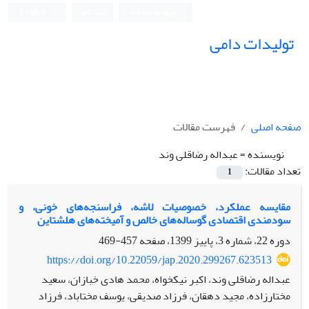
ورود به سامانه
ثبت نام
English
تولیدات دامی
صفحه اصلی
فهرست مقالات
نویسنده =
عبداله رضاقلی وند
تعداد مقالات:
1
مقایسه عملکرد، خصوصیات لاشه، فراسنجه‌های خونی، و
سودمندی اقتصادی گوساله‌های خالص و آمیخته‌های هلشتاین
دوره 22، شماره 3، پاییز 1399، صفحه
457-469
https://doi.org/10.22059/jap.2020.299267.623513
عبداله رضاقلی وند، اکبر نیکخواه، محمد هادی خبازان، سعید
مختارزاده، مجید دهقان، فرزاد صدیقی، یوسف مختاباد، فرزاد