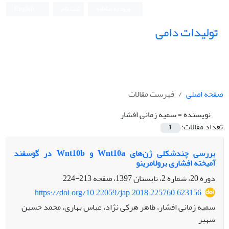
ورود به سامانه
ثبت نام
English
تولیدات دامی
صفحه اصلی
فهرست مقالات
نویسنده =
سمیه زمانی افشار
تعداد مقالات:
1
بررسی چندشکلی ژن‌های‌ Wnt10a و Wnt10b در گوسفند
آمیخته افشاری برولامرینو
دوره 20، شماره 2، تابستان 1397، صفحه
213-224
https://doi.org/10.22059/jap.2018.225760.623156
سمیه زمانی افشار، طاهر هرکی نژاد، عباس بهاری، محمد حسین
شهیر