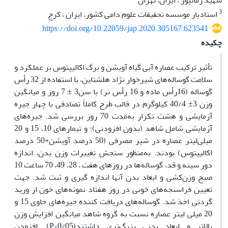
شهید زمانپور ، ایران، تهران
3
استادیار موسسه تحقیقات علوم دامی کشور، ایران ، کرج
https://doi.org/10.22059/jap.2020.305167.623541
چکیده
تأثیر ترکیب عصاره آبی گیاه آویشن و برگ اکالیپتوس بر عملکرد و
سلامت گوساله‌های شیرخوار نژاد هلشتاین، با استفاده از 32 رأس
گوساله (16رأس ماده و 16 رأس نر) با سن3 ± 7 روز و میانگین
وزن 3± 40/4 کیلوگرم در قالب طرح کاملاً تصادفی با چهار جیره
آزمایشی و هشت تکرار به‌مدت 70 روز بررسی شد. جیره‌های
آزمایشی شامل شاهد (بدون افزودنی)؛ و تیمارهای 10، 15 و 20
میلی‌لیتر عصاره در شیر مصرفی (50 درصد آویشن+50 درصد
اکالیپتوس) بودند. به‌منظور سنجش تغییرات وزن بدن، اندازه
دور سینه و قد، گوساله‌ها در روزهای هفت ، 28، 49، 70 ساعت 10
صبح وزن‌کشی و ابعاد بدن آنها اندازه گیری و ثبت شد. جهت
تعیین فراسنجه‌های خونی در روز هفتاد نمونه‌های خون از ورید
گردنی اخذ شد. گوساله‌های دریافت کننده جیره‌های حاوی 15 و
20 میلی لیتر عصاره نسبت به گروه شاهد میانگین افزایش وزن
بالاتر و ابعاد بدنی بزرگ‌تری داشتند(0/05>P). افزودن