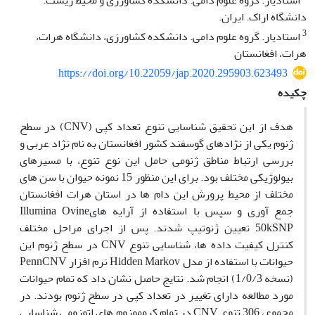
استادیار. گروه علوم دامی. دانشکده کشاورزی و محیط زیست.
دانشگاه اراک. ایران.
3
استادیار. گروه علوم دامی. دانشکده کشاورزی، دانشگاه هرات،
هرات، افغانستان
https://doi.org/10.22059/jap.2020.295903.623493
چکیده
هدف از این تحقیق شناسایی تنوع تعداد کپی (CNV) در سطح
ژنوم یکی از نژادهای گوسفند کشور افغانستان به نام نژاد عربی و
بررسی ارتباط مناطق ژنومی حامل این نوع تنوع، با مسیرهای
بیولوژیکی مختلف بود. برای این منظور 15 نمونه حیوان با سن های
مختلف از محیط پرورش این دام ها در استان هرات افغانستان
جمع آوری و سپس با استفاده از آرایه هایIllumina Ovine
50kSNP تعیین ژنوتیپ شدند. پس از اجرای مراحل مختلف
کنترل کیفیت داده ها، شناسایی تنوع CNV در سطح ژنوم این
حیوانات با استفاده از مدل Hidden Markov نرم افزار PennCNV
(نسخه 1/0/3) انجام شد. نتایج حاصل نشان داد که تمام حیوانات
مورد مطالعه دارای تغییر در تعداد کپی در سطح ژنوم بودند. در
مجموع، 306 تنوع CNV در تمام کروموزوم های اتوزومی شناسایی