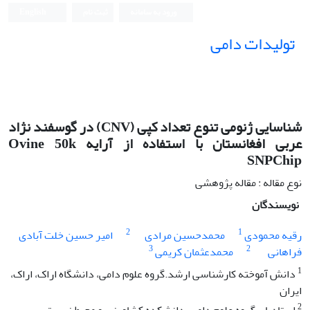
ورود به سامانه
ثبت نام
English
تولیدات دامی
شناسایی ژنومی تنوع تعداد کپی (CNV) در گوسفند نژاد
عربی افغانستان با استفاده از آرایه Ovine 50k
SNPChip
نوع مقاله : مقاله پژوهشی
نویسندگان
2
1
رقیه محمودی
محمدحسین مرادی
امیر حسین خلت آبادی
3
2
فراهانی
محمدعثمان کریمی
1
دانش آموخته کارشناسی ارشد.گروه علوم دامی، دانشگاه اراک، اراک،
ایران
2