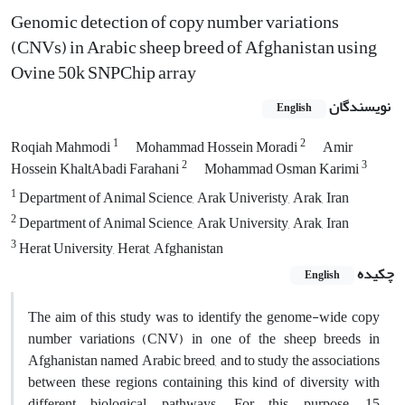
Genomic detection of copy number variations
(CNVs) in Arabic sheep breed of Afghanistan using
Ovine 50k SNPChip array
نویسندگان
English
1
2
Roqiah Mahmodi
Mohammad Hossein Moradi
Amir
2
3
Hossein KhaltAbadi Farahani
Mohammad Osman Karimi
1
Department of Animal Science, Arak Univeristy, Arak, Iran
2
Department of Animal Science, Arak University, Arak, Iran
3
Herat University, Herat, Afghanistan
چکیده
English
The aim of this study was to identify the genome-wide copy
number variations (CNV) in one of the sheep breeds in
Afghanistan named Arabic breed, and to study the associations
between these regions containing this kind of diversity with
different biological pathways. For this purpose, 15