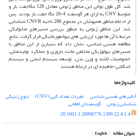
شد. کل طول توالی این مناطق ژنومی معادل 128 مگاجفت باز و
متوسط CNV به ازای هر گوسفند 20/4 مگا جفت باز بودند. پس
از ادغام مناطق همپوشان در مجموع 286 ناحیه CNVR شناسایی
شد. این مناطق ژنومی به منظور بررسی مسیرهای متابولیکی
مرتبط با آن ها مورد ارزیابی های بیوانفورماتیکی قرار گرفت. نتایج
مطالعه هستی شناسی، نشان داد که بسیاری از این مناطق با
مسیرهای بیولوژیکی مختلفی مانند باروری و عملکرد تولیدمثلی،
خصوصیات لاشه و وزن بدن، توسعه سیستم ایمنی و سیستم
اسکلتی-ماهیچه ای در ارتباط هستند.
کلیدواژه‌ها
آنالیزهای هستی شناسی
تغیرات تعداد کپی (CNV)
تنوع ژنتیکی
شناسایی ژنومی
گوسفندان افغانی
20.1001.1.20096776.1399.22.4.1.4
عنوان مقاله
English