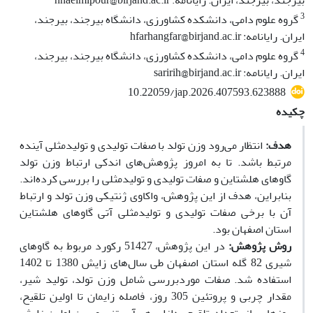
بیرجند، بیرجند، ایران. رایانامه: hnaeimipour@birjand.ac.ir
3
گروه علوم دامی، دانشکده کشاورزی، دانشگاه بیرجند، بیرجند،
ایران. رایانامه: hfarhangfar@birjand.ac.ir
4
گروه علوم دامی، دانشکده کشاورزی، دانشگاه بیرجند، بیرجند،
ایران. رایانامه: saririh@birjand.ac.ir
10.22059/jap.2026.407593.623888
چکیده
هدف:
انتظار می‌رود وزن تولد با صفات تولیدی و تولیدمثلی آینده
مرتبط باشد. تا به امروز پژوهش‌های اندکی ارتباط وزن تولد
گاوهای هلشتاین و صفات تولیدی و تولیدمثلی را بررسی کرده‌اند.
بنابراین، هدف از این پژوهش، واکاوی ژنتیکی وزن تولد و ارتباط
آن با برخی صفات تولیدی و تولیدمثلی آتی گاوهای هلشتاین
استان اصفهان بود.
روش پژوهش:
در این پژوهش، 51427 رکورد مربوط به گاوهای
شیری 82 گله استان اصفهان طی سال‌های زایش 1380 تا 1402
استفاده شد. صفات موردبررسی شامل وزن تولد، تولید شیر،
مقدار چربی و پروتئین 305 روز، فاصله زایمان تا اولین تلقیح،