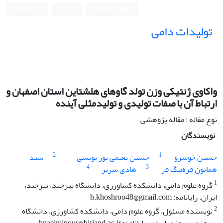
ورود به سامانه
ثبت نام
English
تولیدات دامی
واکاوی ژنتیکی وزن تولد گاوهای هلشتاین استان اصفهان و
ارتباط آن با صفات تولیدی و تولیدمثلی آینده
نوع مقاله : مقاله پژوهشی
نویسندگان
2
1
حسین خوشرو
حسین نعیمی پور یونسی
سید
4
3
همایون فرهنگ فر
هادی سریر
1
گروه علوم دامی، دانشکده کشاورزی، دانشگاه بیرجند، بیرجند،
ایران. رایانامه: h.khoshroo48@gmail.com
2
نویسنده مسئول، گروه علوم دامی، دانشکده کشاورزی، دانشگاه