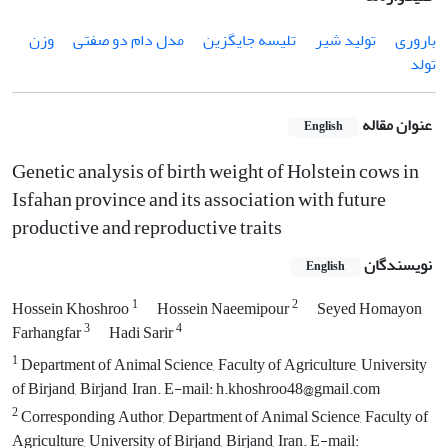
باروری
تولید شیر
تلیسه جایگزین
مدل دام دو صفتی
وزن
تولد
عنوان مقاله
English
Genetic analysis of birth weight of Holstein cows in
Isfahan province and its association with future
productive and reproductive traits
نویسندگان
English
1
2
Hossein Khoshroo
Hossein Naeemipour
Seyed Homayon
3
4
Farhangfar
Hadi Sarir
1
Department of Animal Science, Faculty of Agriculture, University
of Birjand, Birjand, Iran. E-mail: h.khoshroo48@gmail.com
2
Corresponding Author, Department of Animal Science, Faculty of
Agriculture, University of Birjand, Birjand, Iran. E-mail: