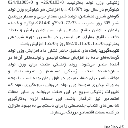
ژنتیکی وزن تولد به‌ترتیب، 03/0±26/0- و 005/0±024/0
کیلوگرم در سال بود (01/0
P
<). با افزایش هر کیلوگرم وزن تولد
گاوهای شیری هلشتاین، تولید شیر، مقدار چربی و مقدار پروتئین
شیر 305 روز به‌ترتیب، 77/33، 79/0و 814/0 کیلوگرم و فاصله
زایمان تا اولین تلقیح، روزهای باز، سن اولین زایش و تعداد
دفعات تلقیح به‌ازای هر آبستنی در نخستین دوره شیردهی
به‌ترتیب 151/0، 115/0، 992/0 روز و 155/0 افزایش یافت.
نتیجه‌گیری:
یافته‌های تحقیق حاضر نشان داد افزایش وزن تولد
گوساله‌های ماده به افزایش صفات تولیدی و تولیدمثلی آن‌ها در
آینده منجر می‌شود. روند ژنتیکی مثبت برای وزن تولد
نشان‌دهنده انتخاب ژنتیکی مستقیم و غیرمستقیم و
موفقیت‌آمیز برای صفات مزبور در طول زمان بوده است. با توجه
به وراثت‌پذیری متوسط وزن تولد می‌توان نتیجه‌گیری نمود که
تغییرات ژنتیکی سریع در این صفت می‌تواند بر سایر صفات
اقتصادی نیز اثرگذار باشد. این مسئله لزوم به‌کارگیری
شاخص‌های انتخاب چندصفتی را برای دست‌یابی به بهبود متوازن
در کلیه صفات اقتصادی پررنگ می‌سازد.
کلیدواژه‌ها