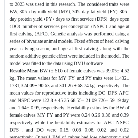
to 2023 was used in this research. The considered traits were
BW, 305-day milk yield (MY), 305-day fat yield (FY), 305-
day protein yield (PY), days to first service (DFS), days open
(DO), number of services per conception (NSPC), and age at
first calving (AFC). Genetic analysis was performed using a
series of bivariate animal models. Fixed effects of herd, calving
year, calving season, and age at first calving, along with the
random additive genetic effect were included in the model. The
model was fitted to the data using DMU software.
Results:
M
ean BW (± SD) of female calves was 39.05± 4.52
kg. The mean values for MY, FY, and PY traits were 11432±
1731, 324.09± 90.63, and 301.26 ± 68.74 kg, respectively. The
mean values for reproductive traits, including DO, DFS, AFC,
and NSPC were 122.8 ± 45.35, 68.55± 21.09, 726± 59.19 day,
and 1.64± 0.95, respectively. Heritability estimates for BW of
female calves, MY, FY, and PY were 0.24, 0.26, 0.36, and 0.39,
respectively while the heritability estimates for AFC, NSPC,
DFS , and DO were 0.15, 0.08, 0.08, 0.02, and 0.02,
respectively. Overall, BW of calves had low phenotypic and