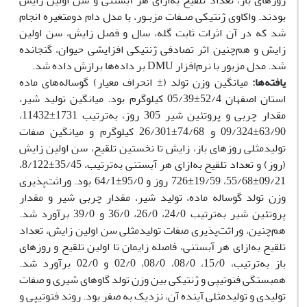
روزهای باز، تعداد تلقیح به‌ازای هر آبستنی و سن اولین زایش
بودند. واکاوی ژنتیکی ﺻـﻔﺎت ﻣﺰﺑـﻮر، با مدل دام دومتغیره اﻧﺠﺎم
ﺷﺪ که در آن اثرات ثابت گله، سال و فصل زایش، سن اولین
زایش و هم‌چنین اثر تصادفی ژنتیکی افزایشی حیوان، گنجانده
شد. مدل مزبور با نرم‌افزار DMU بر داده‌ها برازش داده شد.
یافته‌ها:
میانگین وزن تولد (± انحراف معیار) گوساله‌‌های ماده
استان اصفهان 52/4±05/39 کیلوگرم بود. میانگین تولید شیر،
مقدار چربی و پروتئین شیر 305 روز، به‌ترتیب 1731±11432،
63/90±09/324 و 74/68±26/301 کیلوگرم و میانگین صفات
تولیدمثلی روزهای باز، زایش تا نخستین تلقیح، سن اولین زایش
(روز) و تعداد تلقیح به‌ازای هر آبستنی به‌‌‌ترتیب، 35/45±8/122،
09/21±55/68، 19/59±726 روز و 95/0±64/1 بود. وراثت‌پذیری
وزن تولد گوساله ماده، تولید شیر، مقدار چربی شیر و مقدار
پروتئین شیر به‌ترتیب 24/0، 26/0، 36/0 و 39/0 برآورد شد.
هم‌چنین، وراثت‌پذیری صفات تولیدمثلی سن اولین زایش، تعداد
تلقیح به‌ازای هر آبستنی، فاصله زایمان تا اولین تلقیح و روزهای
باز به‌ترتیب، 15/0، 08/0، 08/0، 02/0 و 02/0 برآورد شد.
همبستگی‌ فنوتیپی و ژنتیکی بین وزن تولد گاوهای شیری و صفات
تولیدی و تولیدمثلی آینده آن، نزدیک به صفر بود. روند فنوتیپی و