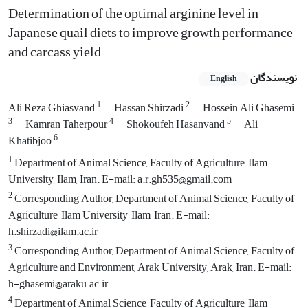
Determination of the optimal arginine level in
Japanese quail diets to improve growth performance
and carcass yield
نویسندگان
English
1
2
Ali Reza Ghiasvand
Hassan Shirzadi
Hossein Ali Ghasemi
3
4
5
Kamran Taherpour
Shokoufeh Hasanvand
Ali
6
Khatibjoo
1
Department of Animal Science, Faculty of Agriculture, Ilam
University, Ilam, Iran. E-mail: a.r.gh535@gmail.com
2
Corresponding Author, Department of Animal Science, Faculty of
Agriculture, Ilam University, Ilam, Iran. E-mail:
h.shirzadi@ilam.ac.ir
3
Corresponding Author, Department of Animal Science, Faculty of
Agriculture and Environment, Arak University, Arak, Iran. E-mail:
h-ghasemi@araku.ac.ir
4
Department of Animal Science, Faculty of Agriculture, Ilam