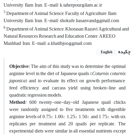
University, Ilam, Iran. E-mail: k.taherpour@ilam.ac.ir
5
Department of Animal Science, Faculty of Agriculture, Ilam
University, Ilam, Iran. E-mail: shokufe.hasanvand@gmail.com
6
Department of Animal Science, Khorasan Razavi Agricultural and
Natural Resources Research and Education Center, AREEO,
Mashhad, Iran. E-mail: a.khatibjoo@gmail.com
چکیده
English
Objective:
The aim of this study was to determine the optimal
arginine level in the diet of Japanese quails (
Coturnix coturnix
japonica
) and to evaluate its effect on growth performance,
feed efficiency, and carcass yield using broken-line and
quadratic regression models.
Method:
600 twenty-one-day-old Japanese quail chicks
were randomly assigned to five treatments with digestible
arginine levels of 0.75%, 1.00%, 1.25%, 1.50%, and 1.75%, with six
replicates per treatment and 20 quails per replicate. The
experimental diets were similar in all essential nutrients except