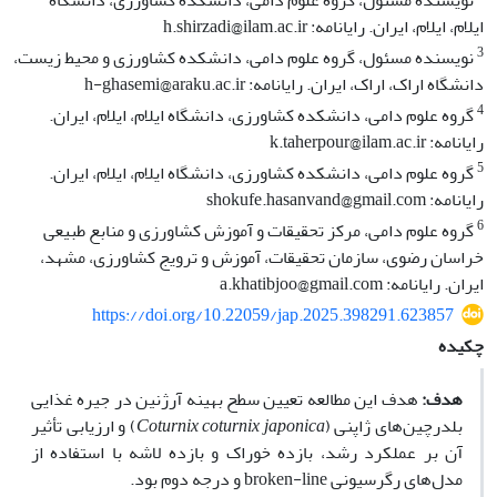
نویسنده مسئول، گروه علوم دامی، دانشکده کشاورزی، دانشگاه
ایلام، ایلام، ایران. رایانامه: h.shirzadi@ilam.ac.ir
3
نویسنده مسئول، گروه علوم دامی، دانشکده کشاورزی و محیط زیست،
دانشگاه اراک، اراک، ایران. رایانامه: h-ghasemi@araku.ac.ir
4
گروه علوم دامی، دانشکده کشاورزی، دانشگاه ایلام، ایلام، ایران.
رایانامه: k.taherpour@ilam.ac.ir
5
گروه علوم دامی، دانشکده کشاورزی، دانشگاه ایلام، ایلام، ایران.
رایانامه: shokufe.hasanvand@gmail.com
6
گروه علوم دامی، مرکز تحقیقات و آموزش کشاورزی و منابع طبیعی
خراسان رضوی، سازمان تحقیقات، آموزش و ترویج کشاورزی، مشهد،
ایران. رایانامه: a.khatibjoo@gmail.com
https://doi.org/10.22059/jap.2025.398291.623857
چکیده
هدف:
هدف این مطالعه تعیین سطح بهینه آرژنین در جیره غذایی
بلدرچین‌های ژاپنی (
Coturnix coturnix japonica
) و ارزیابی تأثیر
آن بر عملکرد رشد، بازده خوراک و بازده لاشه با استفاده از
مدل‌های رگرسیونی broken-line و درجه دوم بود.