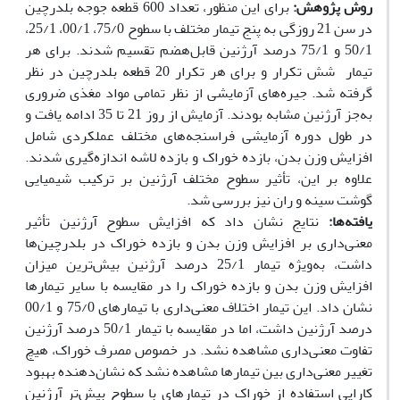
روش پژوهش:
برای این منظور، تعداد 600 قطعه جوجه بلدرچین
در سن 21 روزگی به پنج تیمار مختلف با سطوح 75/0، 00/1، 25/1،
50/1 و 75/1 درصد آرژنین قابل‌هضم تقسیم شدند. برای هر
تیمار شش تکرار و برای هر تکرار 20 قطعه بلدرچین در نظر
گرفته شد. جیره‌های آزمایشی از نظر تمامی مواد مغذی ضروری
به‌جز آرژنین مشابه بودند. آزمایش از روز 21 تا 35 ادامه یافت و
در طول دوره آزمایشی فراسنجه‌های مختلف عملکردی شامل
افزایش وزن بدن، بازده خوراک و بازده لاشه اندازه‌گیری شدند.
علاوه بر این، تأثیر سطوح مختلف آرژنین بر ترکیب شیمیایی
گوشت سینه و ران نیز بررسی شد.
یافته‌ها:
نتایج نشان داد که افزایش سطوح آرژنین تأثیر
معنی‌داری بر افزایش وزن بدن و بازده خوراک در بلدرچین‌ها
داشت، به‌ویژه تیمار 25/1 درصد آرژنین بیش‌ترین میزان
افزایش وزن بدن و بازده خوراک را در مقایسه با سایر تیمارها
نشان داد. این تیمار اختلاف معنی‌داری با تیمارهای 75/0 و 00/1
درصد آرژنین داشت، اما در مقایسه با تیمار 50/1 درصد آرژنین
تفاوت معنی‌داری مشاهده نشد. در خصوص مصرف خوراک، هیچ
تغییر معنی‌داری بین تیمارها مشاهده نشد که نشان‌دهنده بهبود
کارایی استفاده از خوراک در تیمارهای با سطوح بیش‌تر آرژنین