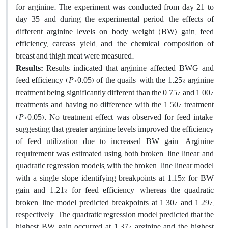
for arginine. The experiment was conducted from day 21 to
day 35, and during the experimental period, the effects of
different arginine levels on body weight (BW) gain, feed
efficiency, carcass yield, and the chemical composition of
breast and thigh meat were measured.
Results:
Results indicated that arginine affected BWG and
feed efficiency (
P
<0.05) of the quails, with the 1.25% arginine
treatment being significantly different than the 0.75% and 1.00%
treatments and having no difference with the 1.50% treatment
(
P
<0.05). No treatment effect was observed for feed intake,
suggesting that greater arginine levels improved the efficiency
of feed utilization due to increased BW gain. Arginine
requirement was estimated using both broken-line linear and
quadratic regression models, with the broken-line linear model
with a single slope identifying breakpoints at 1.15% for BW
gain and 1.21% for feed efficiency, whereas the quadratic
broken-line model predicted breakpoints at 1.30% and 1.29%,
respectively. The quadratic regression model predicted that the
highest BW gain occurred at 1.37% arginine and the highest