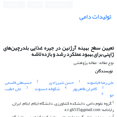
ورود به سامانه
ثبت نام
English
تولیدات دامی
تعیین سطح بهینه آرژنین در جیره غذایی بلدرچین‌های
ژاپنی برای بهبود عملکرد رشد و بازده لاشه
نوع مقاله : مقاله پژوهشی
نویسندگان
2
1
علی رضا قیاسوند
حسن شیرزادی
حسینعلی قاسمی
5
4
3
کامران طاهرپور
شکوفه حسنوند
علی خطیب
6
جو
1
گروه علوم دامی، دانشکده کشاورزی، دانشگاه ایلام، ایلام، ایران.
رایانامه: a.r.gh535@gmail.com
2