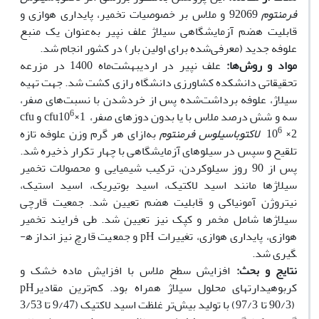
فرمنتوم
92069 و ملاس بر خصوصیات تخمیر، پایداری هوازی و
قابلیت هضم آزمایشگاهی سیلاژ علف نپیر به‌عنوان یک منبع
علوفه جدید (معرفی‌شده برای اولین بار) در کشور انجام شد.
مواد و روش‌ها:
علف نپیر در اردیبهشت‌ماه 1400 در مزرعه
تحقیقاتی دانشکده کشاورزی دانشگاه رازی کشت شد. جهت تهیه
سیلاژ، علوفه برداشت‌شده پس از خردشدن با نسبت‌های صفر،
6
سه و شش درصد ملاس با یا بدون دوزهای صفر، cfu10
×1 و cfu
6
×2
10
لاکتوباسیلوس فرمنتوم
به‌ازای هر گرم وزن علوفه تازه
تلقیح و سپس در سیلوهای آزمایشگاهی با چهار تکرار ذخیره شد.
پس از 90 روز سیلوکردن، ترکیب شیمیایی و محصولات تخمیر
سیلاژها مانند اسید لاکتیک، اسید بوتیریک، اسید استیک،
نیتروژن آمونیاکی و قابلیت هضم تعیین شد. جمعیت قارچی
سیلاژها شامل مخمر و کپک نیز تعیین شد. طی فرایند تخمیر
هوازی، پایداری هوازی، تغییرات pH و جمعیت قارچ نیز اندازه­
گیری شد.
نتایج و بحث:
افزایش سطح ملاس با افزایش ماده خشک و
کربوهیدارت­های محلول سیلاژ همراه بود. کم‌ترین مقادیرpH
(90/3 تا 97/3) با تولید بیش‌تر غلظت اسید لاکتیک (9/47 تا 3/53