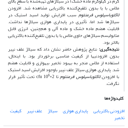
گرم در کیلوگرم ماده خشک) در سیلاژهای تهیه‌شده با سطح بالای
ملاس با یا بدون تلقیح‌کننده باکتریایی مشاهده شد. افزودن
لاکتوباسیلوس فرمنتوم
سبب افزایش تولید اسید استیک در
سیلاژها شد اما، تأثیری در پایداری هوازی سیلاژها نداشت.
قابلیت هضم ماده خشک و ماده آلی و هم‌چنین، انرژی قابل
متابولیسم سیلاژهای حاوی ملاس با یا بدون تلقیح‌کننده باکتریایی
بالاتر بود.
نتیجه‌گیری:
نتایج پژوهش حاضر نشان داد که سیلاژ علف نپیر
بدون افزودنی­ها از کیفیت مناسبی برخوردار بود. با این­حال،
استفاده از ملاس منجر به بهبود تخمیر بی­هوازی و قابلیت هضم
شد. پایداری هوازی سیلاژ علف نپیر باوجود افزایش اسید استیک
6
با افزودن
لاکتوباسیلوس فرمنتوم
تا cfu 10
×2 تحت تأثیر قرار
نگرفت.
کلیدواژه‌ها
افزودنی باکتریایی
پایداری هوازی
سیلاژ
علف نپیر
کیفیت
تخمیر