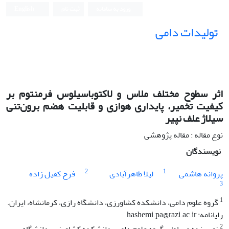
ورود به سامانه
ثبت نام
English
تولیدات دامی
اثر سطوح مختلف ملاس و لاکتوباسیلوس فرمنتوم بر
کیفیت تخمیر، پایداری هوازی و قابلیت هضم برون‌تنی
سیلاژ علف نپیر
نوع مقاله : مقاله پژوهشی
نویسندگان
2
1
پروانه هاشمی
لیلا طاهرآبادی
فرخ کفیل زاده
3
1
گروه علوم دامی، دانشکده کشاورزی، دانشگاه رازی، کرمانشاه، ایران.
رایانامه: hashemi.pa@razi.ac.ir
2