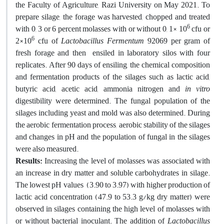
the Faculty of Agriculture, Razi University on May 2021. To
prepare silage, the forage was harvested, chopped and treated
6
with 0, 3 or 6 percent molasses with or without 0, 1× 10
cfu or
6
2×10
cfu of
Lactobacillus Fermentum
92069 per gram of
fresh forage and then ensiled in laboratory silos with four
replicates. After 90 days of ensiling, the chemical composition
and fermentation products of the silages such as lactic acid,
butyric acid, acetic acid, ammonia nitrogen and
in vitro
digestibility were determined. The fungal population of the
silages including yeast and mold was also determined. During
the aerobic fermentation process, aerobic stability of the silages
and changes in pH and the population of fungal in the silages
were also measured.
Results:
Increasing the level of molasses was associated with
an increase in dry matter and soluble carbohydrates in silage.
The lowest pH values ​​ (3.90 to 3.97) with higher production of
lactic acid concentration (47.9 to 53.3 g/kg dry matter) were
observed in silages containing the high level of molasses with
or without bacterial inoculant. The addition of
Lactobacillus