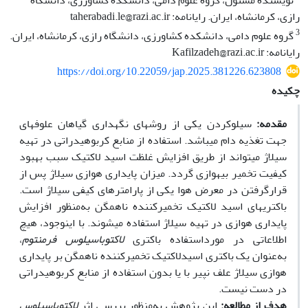
نویسنده مسئول، گروه علوم دامی، دانشکده کشاورزی، دانشگاه
رازی، کرمانشاه، ایران. رایانامه: taherabadi.le@razi.ac.ir
3
گروه علوم دامی، دانشکده کشاورزی، دانشگاه رازی، کرمانشاه، ایران.
رایانامه: Kafilzadeh@razi.ac.ir
https://doi.org/10.22059/jap.2025.381226.623808
چکیده
مقدمه:
سیلوکردن یکی از روش­های نگهداری گیاهان علوفه­ای
جهت تغذیه دام می­باشد. استفاده از منابع کربوهیدراتی در تهیه
سیلاژ می­تواند از طریق افزایش غلظت اسید لاکتیک سبب بهبود
کیفیت تخمیر بی­هوازی گردد. میزان پایداری هوازی سیلاژ پس از
قرارگرفتن در معرض هوا یکی از پارامترهای کیفی سیلاژ است.
باکتری­های اسید لاکتیک تخمیرکننده ناهمگن به‌منظور افزایش
پایداری هوازی در تهیه سیلاژ استفاده می­شوند. با این­وجود، هیچ
اطلاعاتی در مورداستفاده باکتری
لاکتوباسیلوس فرمنتوم
،
به‌عنوان یک باکتری اسیدلاکتیک تخمیرکننده ناهمگن بر پایداری
هوازی سیلاژ علف نپیر با یا بدون استفاده از منابع کربوهیدراتی
در دست نیست.
هدف از مطالعه:
این پژوهش به‌منظور بررسی اثر
لاکتوباسیلوس