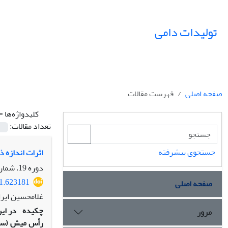
تولیدات دامی
صفحه اصلی
فهرست مقالات
کلیدواژه‌ها =
تعداد مقالات:
جستجوی پیشرفته
اثرات اندازه 
دوره 19، شماره 4، زمستان 1396، صفحه
21.623181
صفحه اصلی
غلامحسین ایرا
چکیده
مرور