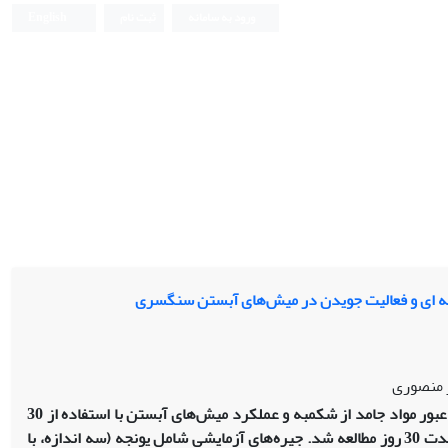
ورود به سامانه
ثبت نام
English
به ای و فعالیت جویدن در میش‌های آبستن سنگسری
ز منصوری
در این تحقیق اثر اندازه ذرات علوفه یونجه و سیلاژ ذرت بر فعالیت جویدن، نرخ عبور مواد جامد از شکمبه و عملکرد میش‌های آبستن با استفاده از 30
رأس میش (سن 4/0 ± 35 ماه) در قالب طرح کاملاً تصادفی با پنج تیمار و شش تکرار به مدت 30 روز مطالعه شد. جیره‌های آزمایشی شامل یونجه (سه اندازه، با