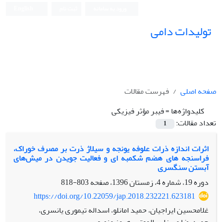
ورود به سامانه
ثبت نام
English
تولیدات دامی
صفحه اصلی
فهرست مقالات
کلیدواژه‌ها =
فیبر مؤثر فیزیکی
تعداد مقالات:
1
اثرات اندازه ذرات علوفه یونجه و سیلاژ ذرت بر مصرف خوراک،
فراسنجه های هضم شکمبه ای و فعالیت جویدن در میش‌های
آبستن سنگسری
دوره 19، شماره 4، زمستان 1396، صفحه
803-818
https://doi.org/10.22059/jap.2018.232221.623181
غلامحسین ایراجیان، حمید امانلو، اسداله تیموری یانسری،