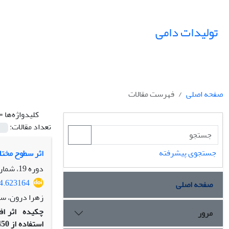
تولیدات دامی
صفحه اصلی
فهرست مقالات
کلیدواژه‌ها =
تعداد مقالات:
جستجوی پیشرفته
اثر سطوح مختل
دوره 19، شماره 4، زمستان 1396، صفحه
94.623164
صفحه اصلی
زهرا درون، سی
چکیده
اثر ا
مرور