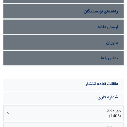
به طور معنی‌داری بالاتر از دیگر تیمارها بود (05/0
P<
). با توجه به
راهنمای نویسندگان
اثرکاهندگی تیمارهای دریافت کننده 8/0 و 6/1 درصد عصاره بر
فاکتورهای خونی مثل تری‌گلیسرید، لیپوپروتئین‌های با چگالی کم و
خیلی کم نسبت به تیمار شاهد استفاده از این دو سطح توصیه می
ارسال مقاله
شود.
داوران
تماس با ما
مقالات آماده انتشار
شماره جاری
دوره 28
(1405)