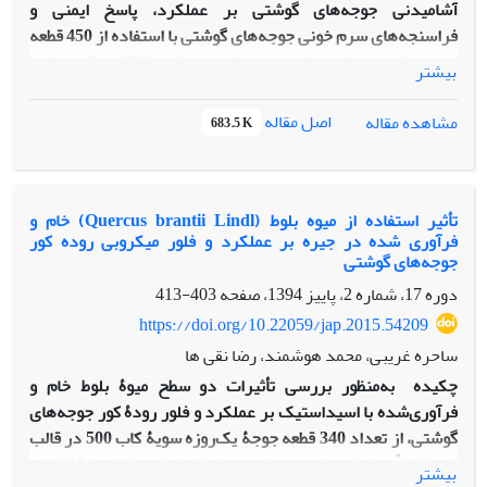
آشامیدنی جوجه‌های گوشتی بر عملکرد، پاسخ ایمنی و
فراسنجه‌های سرم خونی جوجه‌های گوشتی با استفاده از 450 قطعه
جوجه یک ‌روزه (مخلوط نر و ماده) سویه کاب 500 در قالب طرح
بیشتر
کاملأ تصادفی با پنج تیمار و پنج تکرار و 18 قطعه جوجه در هر تکرار
بررسی شد. تیمارها شامل افزودن سطوح صفر (شاهد)، 4/0، 8/0،
اصل مقاله
مشاهده مقاله
683.5 K
2/1 و 6/1 درصد عصاره الکلی تفاله لیموترش به آب آشامیدنی از
دو روزگی تا پایان دوره پرورش بودند. افزودن عصاره‌ تأثیر
معنی‌داری بر مصرف خوراک، افزایش وزن روزانه و ضریب تبدیل
نداشت. ایمونوگلبولین‌های کل تحت تاثیر تیمارهای آزمایشی قرار
تأثیر استفاده از میوه بلوط (Quercus brantii Lindl) خام و
فرآوری شده در جیره بر عملکرد و فلور میکروبی روده کور
نگرفت، اگرچه در جوجه‌های دریافت کننده 6/1 درصد عصاره
جوجه‌های گوشتی
تفاله لیمو ترش نسبت به دیگر گروه‌های آزمایشی
IgM
افزایش و
دوره 17، شماره 2، پاییز 1394، صفحه
403-413
IgY
کاهش یافت (05/0
P<
). افزودن عصاره در همه سطوح سبب
افزایش پاسخ ایمنی به فیتوهماگلوتینن در مقایسه با گروه شاهد
https://doi.org/10.22059/jap.2015.54209
گردید (05/0
P<
). میزان تری‌گلیسرید، لیپوپروتئین‌های با چگالی
ساحره غریبی، محمد هوشمند، رضا نقی ها
کم و خیلی کم در سرم خون جوجه‌های دریافت‌ کننده 8/0 و 6/1
چکیده
به‌منظور بررسی تأثیرات دو سطح میوۀ بلوط خام و
درصد عصاره تفاله لیمو ترش به طور معنی‌داری کمتر از دیگر
فرآوری‌شده با اسیداستیک بر عملکرد و فلور رودۀ کور جوجه‌های
تیمارها بود (05/0
P<
). بالاترین میزان کلسترول، تری‌گلیسرید،
گوشتی، از تعداد 340 قطعه جوجۀ یک‌روزه سویۀ کاب 500 در قالب
لیپوپروتئین‌های با چگالی کم و خیلی کم سرم در جوجه‌های
طرح کاملاً تصادفی با پنج تیمار و چهار تکرار (هر تکرار با 17 قطعه
بیشتر
دریافت‌ کننده 2/1 درصد عصاره تفاله لیموترش مشاهده شد، که