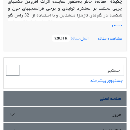
چکیده
مطالعه حاظر به‌منظور مقایسه اثرات افزودن مکمل­های
چربی مختلف بر عملکرد تولیدی و برخی فراسنجه­های خون و
شکمبه در گاوهای تازه­زا هلشتاین و با استفاده از 32 راس گاو
شکم دوم به بعد، با میانگین وزن بدنی 11/29 ± 28/649 کیلوگرم
بیشتر
و امتیاز وضعیت بدنی 30/ ± 78/3 در قالب طرح کاملاً تصادفی در
چهار تیمار آزمایشی از زمان زایش تا 21 روز پس از آن انجام شد.
اصل مقاله
مشاهده مقاله
928.81 K
جیره­های آزمایشی عبارت بودند از 1- بدون مکمل چربی، 2- حاوی
نمک کلسیمی اسیدهای چرب غیراشباع، 3- حاوی نمک کلسیمی
اسیدهای چرب اشباع و 4- حاوی مخلوط مساوی از هر دو. ماده
خشک مصرفی و تولید شیر، روزانه ثبت گردید. نمونه­های شیر در
روزهای هفت، 14 و 21 اندازه­گیری شد. نمونه­گیری از خون در
روزهای صفر، هفت و 21 و پس از خوراک­دهی صبح، انجام شد.
جستجوی پیشرفته
به‌منظور اندازه­گیری فراسنجه­های تخمیری، مایع شکمبه، در روز
21 پس از زایش اخذ گردید. نتایج نشان داد، نمک کلسیمی
صفحه اصلی
اسیدهای چرب غیراشباع باعث کاهش، اشباع و مخلوط باعث
افزایش ماده خشک مصرفی شدند (05/0P<). تولید شیر، چربی
شیر، شیر تصحیح‌شده براساس چهار درصد و تصحیح‌شده
مرور
براساس انرژی، راندمان مصرف خوراک، و غلظت بتاهیدروکسی ­
بوتیرات و فراسنجه ­های تخمیری شکمبه تحت تأثیر تیمارها قرار