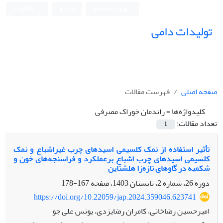
ورود به سامانه
ثبت نام
English
تولیدات دامی
صفحه اصلی
فهرست مقالات
کلیدواژه‌ها =
راندمان خوراک مصرفی
تعداد مقالات:
1
تأثیر استفاده از نمک‌ کلسیمی اسیدهای چرب غیراشباع و نمک‌
کلسیمی اسیدهای چرب اشباع برعملکرد و فراسنجه‌های خون و
شکمبه در گاوهای تازه‌زا هلشتاین
دوره 26، شماره 2، تابستان 1403، صفحه
167-178
https://doi.org/10.22059/jap.2024.359046.623741
امیرحسین رضاخانی، کامران رضایزدی، یونس علی جو